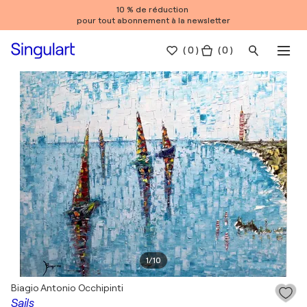
10 % de réduction
pour tout abonnement à la newsletter
(
0
)
( 0 )
1
/
10
Biagio Antonio Occhipinti
Sails