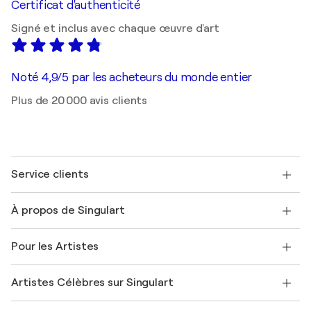
Certificat d'authenticité
Signé et inclus avec chaque œuvre d'art
Noté 4,9/5 par les acheteurs du monde entier
Plus de 20 000 avis clients
Service clients
Nous contacter
À propos de Singulart
Expédition
Politique de retour
A propos de nous
Témoignages de clients
Pour les Artistes
FAQ
Offrir une carte cadeau
Sociétés affiliées
Rejoignez notre programme commercial
Rejoindre Singulart en tant qu'artiste
Nos artistes
Mon compte
Artistes Célèbres sur Singulart
Se connecter en tant qu'Artiste
Magazine Singulart
Protection acheteur
Emplois
+33 1 76 44 06 42
Henri Matisse