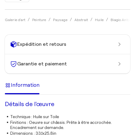
Galerie d'art
Peinture
Paysage
Abstrait
Huile
Biagio Antonio
Expédition et retours
Garantie et paiement
Information
Détails de l'œuvre
Technique
:
Huile sur Toile
Finitions
:
Oeuvre sur châssis. Prête à être accrochée.
Encadrement sur demande.
Dimensions
:
33,1x25,8in