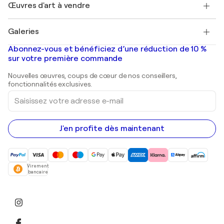
Découvrez une sélection d'art original
Œuvres d'art à vendre
Marc Chagall
Pablo Picasso
Tableaux à vendre
Salvador Dalí
Galeries
Tableaux abstraits à vendre
Banksy
Peintures à l'huile
Mr. Brainwash
Galeries d'art en France
Abonnez-vous et bénéficiez d’une réduction de 10 %
Peintures de paysage
Shepard Fairey
Galeries d'art en Belgique
sur votre première commande
Estampes
Sculptures
Nouvelles œuvres, coups de cœur de nos conseillers,
Peintures acryliques
fonctionnalités exclusives.
Saisissez
votre
adresse
e-
mail
J'en profite dès maintenant
Virement
bancaire