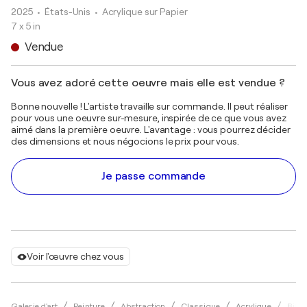
2025
• États-Unis
•
Acrylique sur Papier
7 x 5 in
Vendue
Vous avez adoré cette oeuvre mais elle est vendue ?
Bonne nouvelle ! L'artiste travaille sur commande. Il peut réaliser
pour vous une oeuvre sur-mesure, inspirée de ce que vous avez
aimé dans la première oeuvre. L'avantage : vous pourrez décider
des dimensions et nous négocions le prix pour vous.
Je passe commande
Voir l'œuvre chez vous
Galerie d'art
Peinture
Abstraction
Classique
Acrylique
Bill S