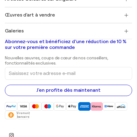
Magazine Singulart
Protection acheteur
Emplois
+33 1 76 44 06 42
Henri Matisse
Découvrez une sélection d'art original
Œuvres d'art à vendre
Marc Chagall
Pablo Picasso
Tableaux à vendre
Salvador Dalí
Galeries
Tableaux abstraits à vendre
Banksy
Peintures à l'huile
Mr. Brainwash
Galeries d'art en France
Abonnez-vous et bénéficiez d’une réduction de 10 %
Peintures de paysage
Shepard Fairey
Galeries d'art en Belgique
sur votre première commande
Estampes
Sculptures
Nouvelles œuvres, coups de cœur de nos conseillers,
Peintures acryliques
fonctionnalités exclusives.
Saisissez
votre
adresse
e-
mail
J'en profite dès maintenant
Virement
bancaire