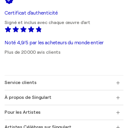
Certificat d'authenticité
Signé et inclus avec chaque œuvre d'art
Noté 4,9/5 par les acheteurs du monde entier
Plus de 20 000 avis clients
Service clients
Nous contacter
À propos de Singulart
Expédition
Politique de retour
A propos de nous
Témoignages de clients
Pour les Artistes
FAQ
Offrir une carte cadeau
Sociétés affiliées
Rejoignez notre programme commercial
Rejoindre Singulart en tant qu'artiste
Nos artistes
Mon compte
Artistes Célèbres sur Singulart
Se connecter en tant qu'Artiste