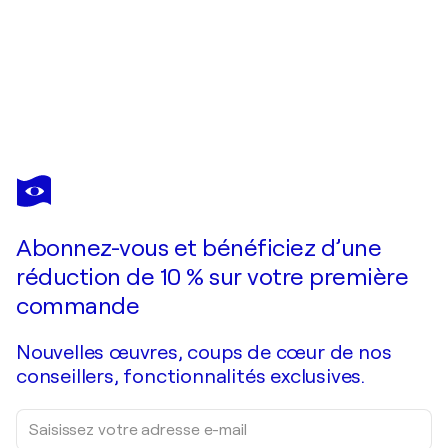
BILL
SANTELLI
Vous avez adoré cette oeuvre mais elle est vendue ?
Shift 4
Abonnez-vous et bénéficiez d’une
Je passe commande
réduction de 10 % sur votre première
commande
Nouvelles œuvres, coups de cœur de nos
conseillers, fonctionnalités exclusives.