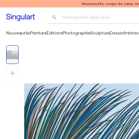
Nouveautés, coups de cœur, t
Rechercher 
New York
Photographie
Nouveautés
Peinture
Éditions
Photographie
Sculpture
Dessin
Artistes
Pop Art
Pablo Picasso