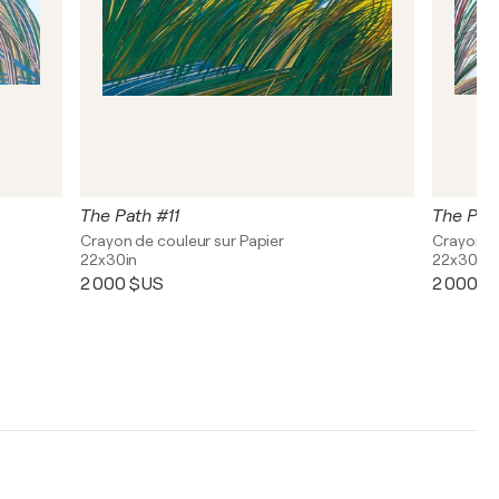
The Path #11
The Pat
Crayon de couleur sur Papier
Crayon de
22x30in
22x30in
2 000 $US
2 000 $