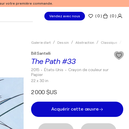
% sur votre première commande.
(
0
)
( 0 )
Vendez avec nous
Galerie d'art
Dessin
Abstraction
Classique
Cra
Bill Santelli
The Path #33
2015
• États-Unis
•
Crayon de couleur sur
Papier
22 x 30 in
2 000 $US
Acquérir cette œuvre