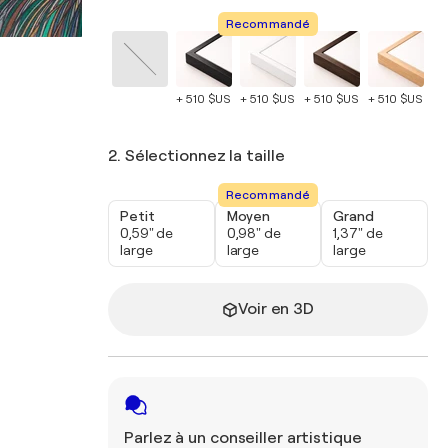
Recommandé
+ 510 $US
+ 510 $US
+ 510 $US
+ 510 $US
+ 
2. Sélectionnez la taille
Recommandé
Petit
Moyen
Grand
0,59" de
0,98" de
1,37" de
large
large
large
Voir en 3D
Parlez à un conseiller artistique