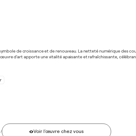
été, symbole de croissance et de renouveau. La netteté numérique des cou
e œuvre d'art apporte une vitalité apaisante et rafraîchissante, célébra
r
Voir l'œuvre chez vous
U