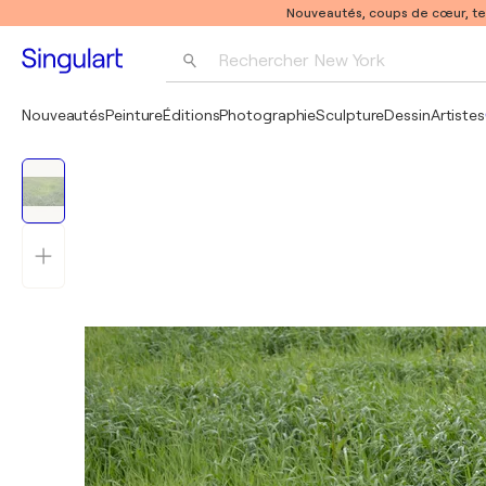
Nouveautés, coups de cœur, t
Rechercher 
New York
Photographie
Nouveautés
Peinture
Éditions
Photographie
Sculpture
Dessin
Artistes
Pop Art
Pablo Picasso