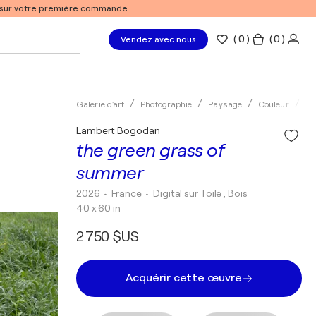
% sur votre première commande.
(
0
)
( 0 )
Vendez avec nous
Galerie d'art
Photographie
Paysage
Couleur
Di
Lambert Bogodan
the green grass of
summer
2026
• France
•
Digital sur Toile , Bois
40 x 60 in
2 750 $US
Acquérir cette œuvre