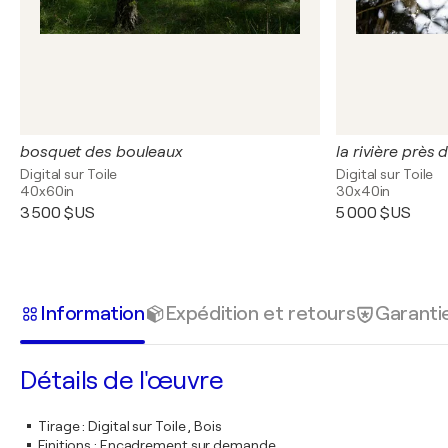
bosquet des bouleaux
la rivière près d
Digital sur Toile
Digital sur Toile
40x60in
30x40in
3 500 $US
5 000 $US
Information
Expédition et retours
Garanti
Détails de l'œuvre
Tirage
:
Digital sur Toile , Bois
Finitions
:
Encadrement sur demande