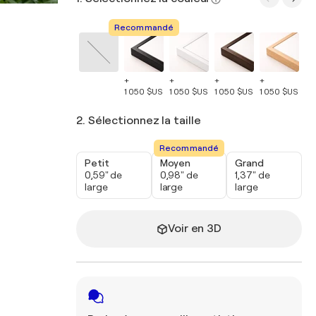
Recommandé
+
+
+
+
+
1 050 $US
1 050 $US
1 050 $US
1 050 $US
1 
2. Sélectionnez la taille
Recommandé
Petit
Moyen
Grand
0,59" de
0,98" de
1,37" de
large
large
large
Voir en 3D