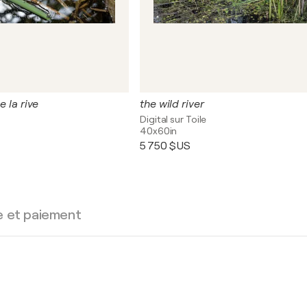
e la rive
the wild river
Digital sur Toile
40x60in
5 750 $US
e et paiement