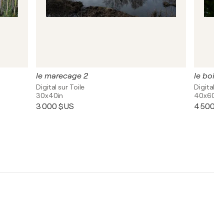
le marecage 2
le bois 
Digital sur Toile
Digital su
30x40in
40x60in
3 000 $US
4 500 $