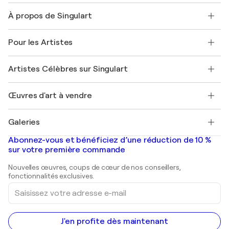
Nous contacter
À propos de Singulart
Expédition
Politique de retour
A propos de nous
Témoignages de clients
Pour les Artistes
FAQ
Offrir une carte cadeau
Sociétés affiliées
Rejoignez notre programme commercial
Rejoindre Singulart en tant qu'artiste
Nos artistes
Mon compte
Artistes Célèbres sur Singulart
Se connecter en tant qu'Artiste
Magazine Singulart
Protection acheteur
Emplois
+33 1 76 44 06 42
Henri Matisse
Découvrez une sélection d'art original
Œuvres d'art à vendre
Marc Chagall
Pablo Picasso
Tableaux à vendre
Salvador Dalí
Galeries
Tableaux abstraits à vendre
Banksy
Peintures à l'huile
Mr. Brainwash
Galeries d'art en France
Abonnez-vous et bénéficiez d’une réduction de 10 %
Peintures de paysage
Shepard Fairey
Galeries d'art en Belgique
sur votre première commande
Estampes
Sculptures
Nouvelles œuvres, coups de cœur de nos conseillers,
Peintures acryliques
fonctionnalités exclusives.
Saisissez
votre
adresse
e-
mail
J'en profite dès maintenant