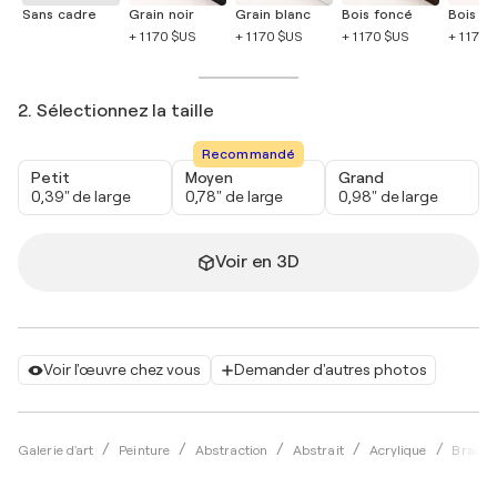
Sans cadre
Grain noir
Grain blanc
Bois foncé
Bois cla
+ 1 170 $US
+ 1 170 $US
+ 1 170 $US
+ 1 170 
2. Sélectionnez la taille
Recommandé
Petit
Moyen
Grand
0,39" de large
0,78" de large
0,98" de large
Voir en 3D
Voir l'œuvre chez vous
Demander d'autres photos
Galerie d'art
Peinture
Abstraction
Abstrait
Acrylique
Brad N