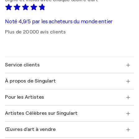
Noté 4,9/5 par les acheteurs du monde entier
Plus de 20 000 avis clients
Service clients
Nous contacter
À propos de Singulart
Expédition
Politique de retour
A propos de nous
Témoignages de clients
Pour les Artistes
FAQ
Offrir une carte cadeau
Sociétés affiliées
Rejoignez notre programme commercial
Rejoindre Singulart en tant qu'artiste
Nos artistes
Mon compte
Artistes Célèbres sur Singulart
Se connecter en tant qu'Artiste
Magazine Singulart
Protection acheteur
Emplois
+33 1 76 44 06 42
Henri Matisse
Découvrez une sélection d'art original
Œuvres d'art à vendre
Marc Chagall
Pablo Picasso