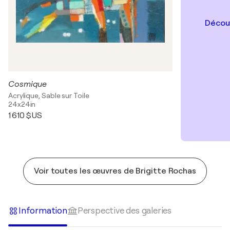
Découv
Cosmique
Acrylique, Sable sur Toile
24x24in
1 610 $US
Voir toutes les œuvres de Brigitte Rochas
Information
Perspective des galeries