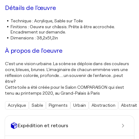
Détails de l'œuvre
Technique
:
Acrylique, Sable sur Toile
Finitions
:
Oeuvre sur châssis. Prête à être accrochée.
Encadrement sur demande.
Dimensions
:
38,2x51,2in
À propos de l'oeuvre
C'est une vision urbaine. La scène se déploie dans des couleurs
ocre, bleues, brunes. L'imaginaire de chacun emmène vers une
réflexion colorée, profonde.....un souvenir de l'enfance...peut
être?
Cette toile a été créée pour le Salon COMPARAISON qui s'est
tenu au printemps 2020, au Grand-Palais à Paris
Acrylique
Sable
Pigments
Urbain
Abstraction
Abstrait
Expédition et retours