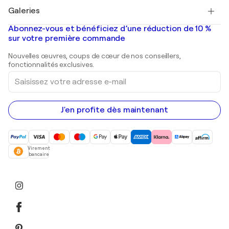
Tableaux à vendre
Salvador Dalí
Galeries
Tableaux abstraits à vendre
Banksy
Peintures à l'huile
Mr. Brainwash
Galeries d'art en France
Abonnez-vous et bénéficiez d’une réduction de 10 %
Peintures de paysage
Shepard Fairey
Galeries d'art en Belgique
sur votre première commande
Estampes
Sculptures
Nouvelles œuvres, coups de cœur de nos conseillers,
Peintures acryliques
fonctionnalités exclusives.
Saisissez
votre
adresse
e-
mail
J'en profite dès maintenant
Virement
bancaire