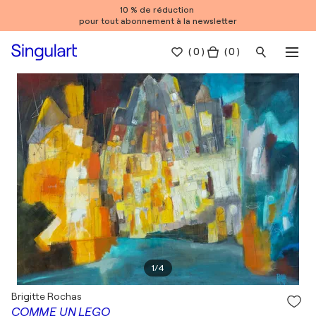
10 % de réduction
pour tout abonnement à la newsletter
(
0
)
( 0 )
1
/
4
Brigitte Rochas
COMME UN LEGO