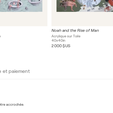
Noah and the Rise of Man
e
Acrylique sur Toile
40x40in
2 000 $US
e et paiement
être accrochée.