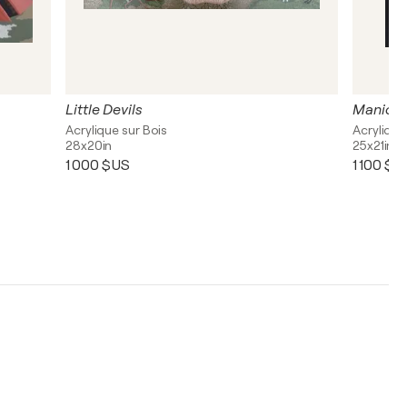
Little Devils
Manic &
Acrylique sur Bois
Acrylique
28x20in
25x21in
1 000 $US
1 100 $U