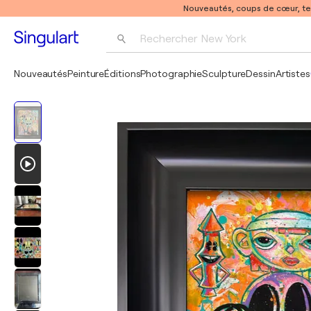
Nouveautés, coups de cœur, t
Rechercher 
New York
Photographie
Nouveautés
Peinture
Éditions
Photographie
Sculpture
Dessin
Artistes
Pop Art
Pablo Picasso