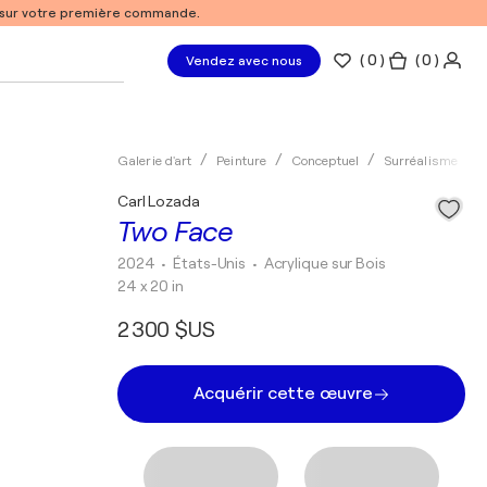
% sur votre première commande.
(
0
)
( 0 )
Vendez avec nous
Galerie d'art
Peinture
Conceptuel
Surréalisme
Carl Lozada
Two Face
2024
• États-Unis
•
Acrylique sur Bois
24 x 20 in
2 300 $US
Acquérir cette œuvre