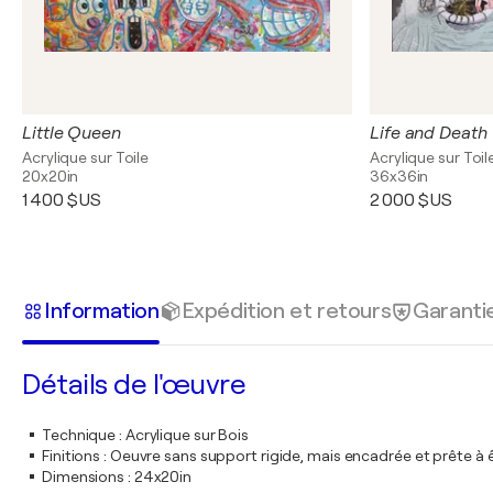
Little Queen
Life and Death
Acrylique sur Toile
Acrylique sur Toil
20x20in
36x36in
1 400 $US
2 000 $US
Information
Expédition et retours
Garanti
Détails de l'œuvre
Technique
:
Acrylique sur Bois
Finitions
:
Oeuvre sans support rigide, mais encadrée et prête à 
Dimensions
:
24x20in