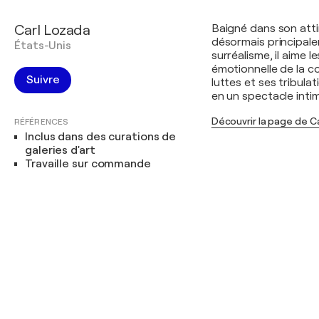
Carl Lozada
Baigné dans son attira
désormais principale
États-Unis
surréalisme, il aime 
émotionnelle de la co
Suivre
luttes et ses tribul
en un spectacle inti
Découvrir la page de C
RÉFÉRENCES
Inclus dans des curations de
galeries d'art
Travaille sur commande