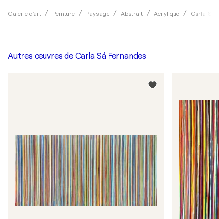
Galerie d'art
Peinture
Paysage
Abstrait
Acrylique
Carla Sá 
Autres œuvres de
Carla Sá Fernandes