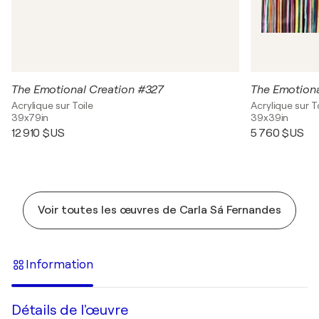
The Emotional Creation #327
The Emotiona
Acrylique sur Toile
Acrylique sur T
39x79in
39x39in
12 910 $US
5 760 $US
Voir toutes les œuvres de Carla Sá Fernandes
Information
Détails de l'œuvre