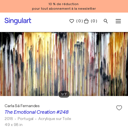
10 % de réduction
pour tout abonnement à la newsletter
(
0
)
( 0 )
1
/
7
Carla Sá Fernandes
The Emotional Creation #248
2018
• Portugal
•
Acrylique sur Toile
49 x 98 in