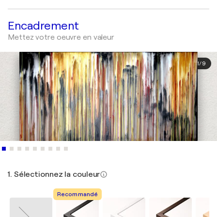
Encadrement
Mettez votre oeuvre en valeur
1
/
9
1. Sélectionnez la couleur
Recommandé