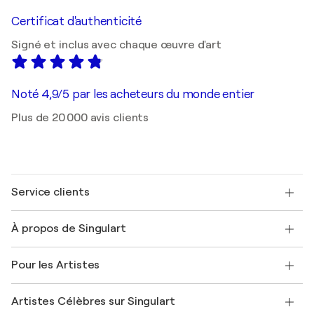
Certificat d'authenticité
Signé et inclus avec chaque œuvre d'art
Noté 4,9/5 par les acheteurs du monde entier
Plus de 20 000 avis clients
Service clients
Nous contacter
À propos de Singulart
Expédition
Politique de retour
A propos de nous
Témoignages de clients
Pour les Artistes
FAQ
Offrir une carte cadeau
Sociétés affiliées
Rejoignez notre programme commercial
Rejoindre Singulart en tant qu'artiste
Nos artistes
Mon compte
Artistes Célèbres sur Singulart
Se connecter en tant qu'Artiste
Magazine Singulart
Protection acheteur