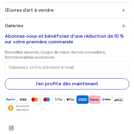
Emplois
+33 1 76 44 06 42
Henri Matisse
Découvrez une sélection d'art original
Œuvres d'art à vendre
Marc Chagall
Pablo Picasso
Tableaux à vendre
Salvador Dalí
Galeries
Tableaux abstraits à vendre
Banksy
Peintures à l'huile
Mr. Brainwash
Galeries d'art en France
Abonnez-vous et bénéficiez d’une réduction de 10 %
Peintures de paysage
Shepard Fairey
Galeries d'art en Belgique
sur votre première commande
Estampes
Sculptures
Nouvelles œuvres, coups de cœur de nos conseillers,
Peintures acryliques
fonctionnalités exclusives.
Saisissez
votre
adresse
e-
mail
J'en profite dès maintenant
Virement
bancaire