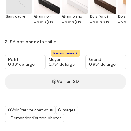
Sans cadre
Grain noir
Grain blanc
Bois foncé
Bois cla
+ 2 910 $US
+ 2 910 $US
+ 2 910 $US
+ 2 910
2. Sélectionnez la taille
Recommandé
Petit
Moyen
Grand
0,39" de large
0,78" de large
0,98" de large
Voir en 3D
Voir l'œuvre chez vous
6 images
Demander d'autres photos