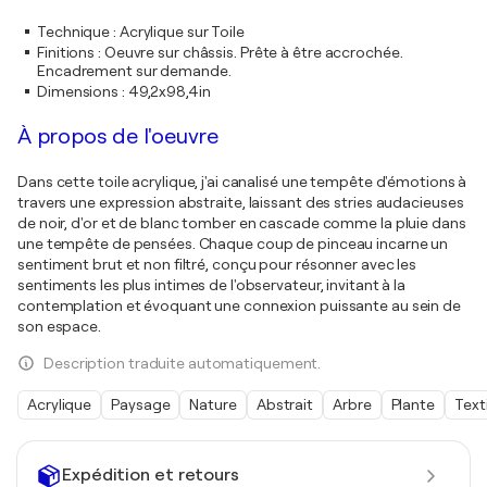
Technique
:
Acrylique sur Toile
Finitions
:
Oeuvre sur châssis. Prête à être accrochée.
Encadrement sur demande.
Dimensions
:
49,2x98,4in
À propos de l'oeuvre
Dans cette toile acrylique, j'ai canalisé une tempête d'émotions à
travers une expression abstraite, laissant des stries audacieuses
de noir, d'or et de blanc tomber en cascade comme la pluie dans
une tempête de pensées. Chaque coup de pinceau incarne un
sentiment brut et non filtré, conçu pour résonner avec les
sentiments les plus intimes de l'observateur, invitant à la
contemplation et évoquant une connexion puissante au sein de
son espace.
Description traduite automatiquement.
Acrylique
Paysage
Nature
Abstrait
Arbre
Plante
Text
Expédition et retours