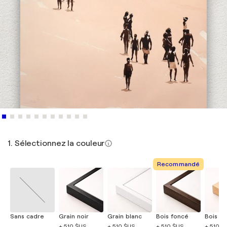
1. Sélectionnez la couleur
Recommandé
Sans cadre
Grain noir
Grain blanc
Bois foncé
Bois cla
+ 510 $US
+ 510 $US
+ 510 $US
+ 510 $