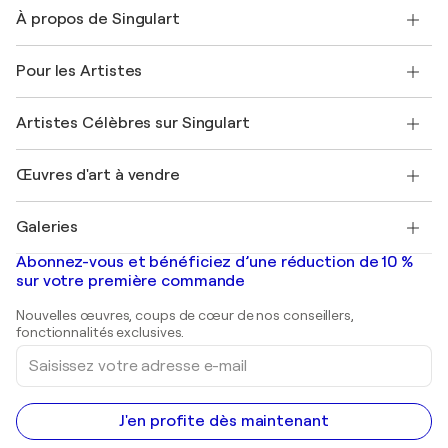
Nous contacter
À propos de Singulart
Expédition
Politique de retour
A propos de nous
Témoignages de clients
Pour les Artistes
FAQ
Offrir une carte cadeau
Sociétés affiliées
Rejoignez notre programme commercial
Rejoindre Singulart en tant qu'artiste
Nos artistes
Mon compte
Artistes Célèbres sur Singulart
Se connecter en tant qu'Artiste
Magazine Singulart
Protection acheteur
Emplois
+33 1 76 44 06 42
Henri Matisse
Découvrez une sélection d'art original
Œuvres d'art à vendre
Marc Chagall
Pablo Picasso
Tableaux à vendre
Salvador Dalí
Galeries
Tableaux abstraits à vendre
Banksy
Peintures à l'huile
Mr. Brainwash
Galeries d'art en France
Abonnez-vous et bénéficiez d’une réduction de 10 %
Peintures de paysage
Shepard Fairey
Galeries d'art en Belgique
sur votre première commande
Estampes
Sculptures
Nouvelles œuvres, coups de cœur de nos conseillers,
Peintures acryliques
fonctionnalités exclusives.
Saisissez
votre
adresse
e-
mail
J'en profite dès maintenant