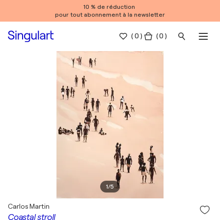
10 % de réduction
pour tout abonnement à la newsletter
(
0
)
( 0 )
1
/
5
Carlos Martin
Coastal stroll