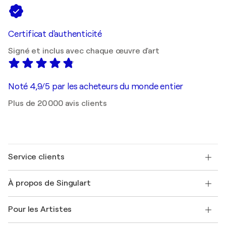
Certificat d'authenticité
Signé et inclus avec chaque œuvre d'art
Noté 4,9/5 par les acheteurs du monde entier
Plus de 20 000 avis clients
Service clients
Nous contacter
À propos de Singulart
Expédition
Politique de retour
A propos de nous
Témoignages de clients
Pour les Artistes
FAQ
Offrir une carte cadeau
Sociétés affiliées
Rejoignez notre programme commercial