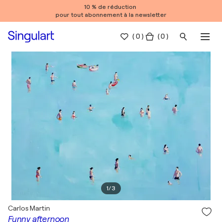
10 % de réduction
pour tout abonnement à la newsletter
(
0
)
( 0 )
1
/
3
Carlos Martin
Funny afternoon