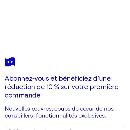
CARLOS
MARTIN
Vous avez adoré cette oeuvre mais elle est vendue ?
Funny afternoon
Abonnez-vous et bénéficiez d’une
Je passe commande
réduction de 10 % sur votre première
commande
Nouvelles œuvres, coups de cœur de nos
conseillers, fonctionnalités exclusives.