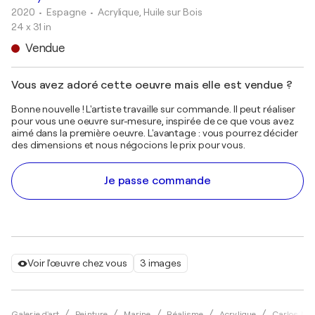
2020
• Espagne
•
Acrylique, Huile sur Bois
24 x 31 in
Vendue
Vous avez adoré cette oeuvre mais elle est vendue ?
Bonne nouvelle ! L'artiste travaille sur commande. Il peut réaliser
pour vous une oeuvre sur-mesure, inspirée de ce que vous avez
aimé dans la première oeuvre. L'avantage : vous pourrez décider
des dimensions et nous négocions le prix pour vous.
Je passe commande
Voir l'œuvre chez vous
3 images
Galerie d'art
Peinture
Marine
Réalisme
Acrylique
Carlos Mar