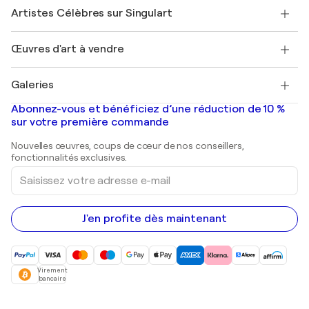
Rejoindre Singulart en tant qu'artiste
Nos artistes
Mon compte
Artistes Célèbres sur Singulart
Se connecter en tant qu'Artiste
Magazine Singulart
Protection acheteur
Emplois
+33 1 76 44 06 42
Henri Matisse
Découvrez une sélection d'art original
Œuvres d'art à vendre
Marc Chagall
Pablo Picasso
Tableaux à vendre
Salvador Dalí
Galeries
Tableaux abstraits à vendre
Banksy
Peintures à l'huile
Mr. Brainwash
Galeries d'art en France
Abonnez-vous et bénéficiez d’une réduction de 10 %
Peintures de paysage
Shepard Fairey
Galeries d'art en Belgique
sur votre première commande
Estampes
Sculptures
Nouvelles œuvres, coups de cœur de nos conseillers,
Peintures acryliques
fonctionnalités exclusives.
Saisissez
votre
adresse
e-
mail
J'en profite dès maintenant
Virement
bancaire