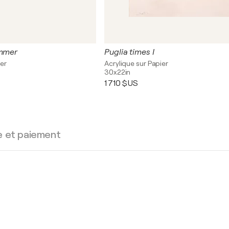
ummer
Puglia times I
ier
Acrylique sur Papier
30x22in
1 710 $US
e et paiement