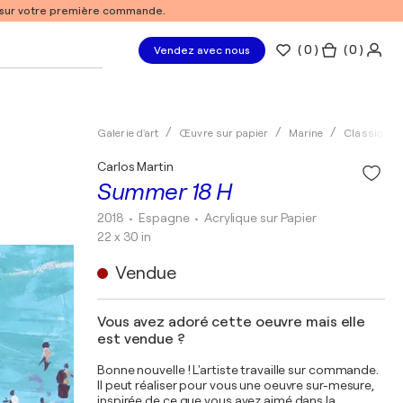
% sur votre première commande.
(
0
)
( 0 )
Vendez avec nous
Galerie d'art
Œuvre sur papier
Marine
Classique
Carlos Martin
Summer 18 H
2018
• Espagne
•
Acrylique sur Papier
22 x 30 in
Vendue
Vous avez adoré cette oeuvre mais elle
est vendue ?
Bonne nouvelle ! L'artiste travaille sur commande.
Il peut réaliser pour vous une oeuvre sur-mesure,
inspirée de ce que vous avez aimé dans la