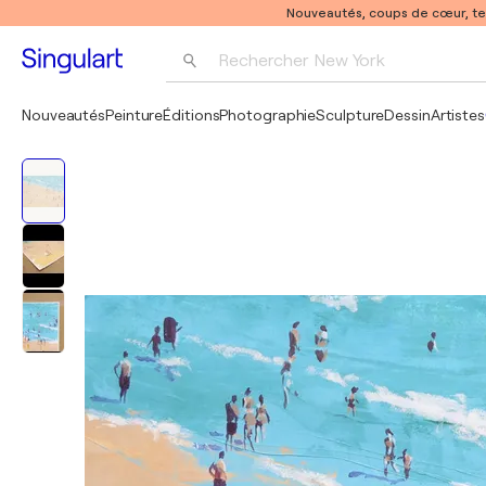
Nouveautés, coups de cœur, t
Rechercher 
New York
Photographie
Nouveautés
Peinture
Éditions
Photographie
Sculpture
Dessin
Artistes
Pop Art
Pablo Picasso