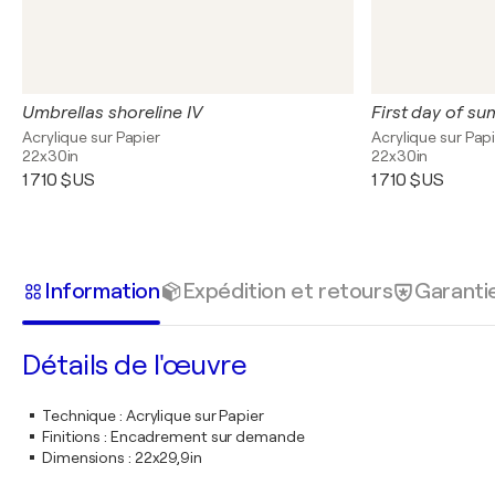
Umbrellas shoreline IV
First day of s
Acrylique sur Papier
Acrylique sur Pap
22x30in
22x30in
1 710 $US
1 710 $US
Information
Expédition et retours
Garanti
Détails de l'œuvre
Technique
:
Acrylique sur Papier
Finitions
:
Encadrement sur demande
Dimensions
:
22x29,9in