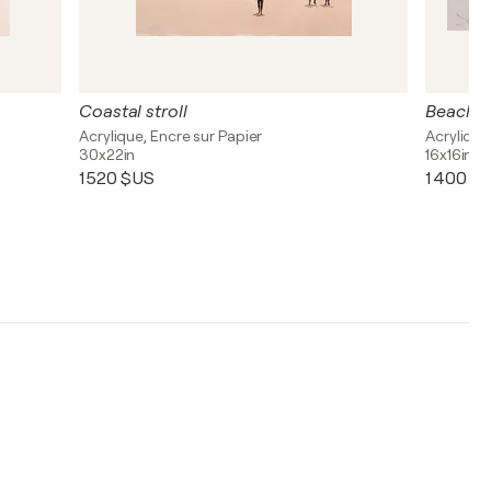
Coastal stroll
Beach te
Acrylique, Encre sur Papier
Acrylique
30x22in
16x16in
1 520 $US
1 400 $