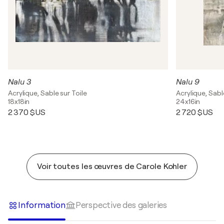
Nalu 3
Nalu 9
Acrylique, Sable sur Toile
Acrylique, Sabl
18x18in
24x16in
2 370 $US
2 720 $US
Voir toutes les œuvres de Carole Kohler
Information
Perspective des galeries