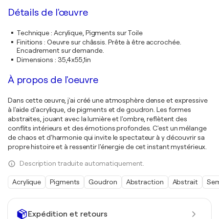
Détails de l'œuvre
Technique
:
Acrylique, Pigments sur Toile
Finitions
:
Oeuvre sur châssis. Prête à être accrochée.
Encadrement sur demande.
Dimensions
:
35,4x55,1in
À propos de l'oeuvre
Dans cette œuvre, j'ai créé une atmosphère dense et expressive
à l'aide d'acrylique, de pigments et de goudron. Les formes
abstraites, jouant avec la lumière et l'ombre, reflètent des
conflits intérieurs et des émotions profondes. C'est un mélange
de chaos et d'harmonie qui invite le spectateur à y découvrir sa
propre histoire et à ressentir l'énergie de cet instant mystérieux.
Description traduite automatiquement.
Acrylique
Pigments
Goudron
Abstraction
Abstrait
Sem
Expédition et retours