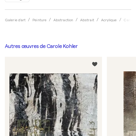
Galerie d'art
Peinture
Abstraction
Abstrait
Acrylique
Carole 
Autres œuvres de
Carole Kohler