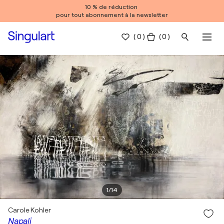
10 % de réduction
pour tout abonnement à la newsletter
(
0
)
( 0 )
1
/
14
Carole Kohler
Napali