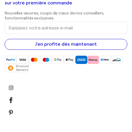
Shepard Fairey
Galeries d'art en Belgique
sur votre première commande
Estampes
Sculptures
Nouvelles œuvres, coups de cœur de nos conseillers,
Peintures acryliques
fonctionnalités exclusives.
Saisissez
votre
adresse
e-
mail
J'en profite dès maintenant
Virement
bancaire