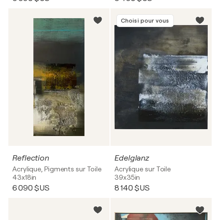
Choisi pour vous
Reflection
Edelglanz
Acrylique, Pigments sur Toile
Acrylique sur Toile
43x18in
39x35in
6 090 $US
8 140 $US