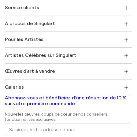
Service clients
Nous contacter
À propos de Singulart
Expédition
Politique de retour
A propos de nous
Témoignages de clients
Pour les Artistes
FAQ
Offrir une carte cadeau
Sociétés affiliées
Rejoignez notre programme commercial
Rejoindre Singulart en tant qu'artiste
Nos artistes
Mon compte
Artistes Célèbres sur Singulart
Se connecter en tant qu'Artiste
Magazine Singulart
Protection acheteur
Emplois
+33 1 76 44 06 42
Henri Matisse
Découvrez une sélection d'art original
Œuvres d'art à vendre
Marc Chagall
Pablo Picasso
Tableaux à vendre
Salvador Dalí
Galeries
Tableaux abstraits à vendre
Banksy
Peintures à l'huile
Mr. Brainwash
Galeries d'art en France
Abonnez-vous et bénéficiez d’une réduction de 10 %
Peintures de paysage
Shepard Fairey
Galeries d'art en Belgique
sur votre première commande
Estampes
Sculptures
Nouvelles œuvres, coups de cœur de nos conseillers,
Peintures acryliques
fonctionnalités exclusives.
Saisissez
votre
adresse