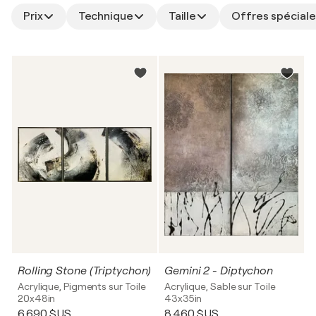
Prix
Technique
Taille
Offres spéciale
Rolling Stone (Triptychon)
Gemini 2 - Diptychon
Acrylique, Pigments sur Toile
Acrylique, Sable sur Toile
20x48in
43x35in
6 690 $US
8 460 $US