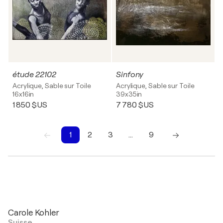
étude 22102
Sinfony
Acrylique, Sable sur Toile
Acrylique, Sable sur Toile
16x16in
39x35in
1 850 $US
7 780 $US
1
2
3
…
9
1
2
3
4
5
6
7
8
9
Carole Kohler
Suisse