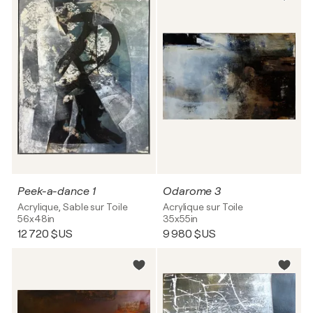
Peek-a-dance 1
Odarome 3
Acrylique, Sable sur Toile
Acrylique sur Toile
56x48in
35x55in
12 720 $US
9 980 $US