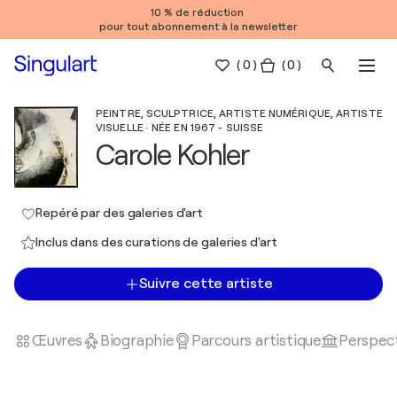
10 % de réduction
pour tout abonnement à la newsletter
(
0
)
( 0 )
PEINTRE, SCULPTRICE, ARTISTE NUMÉRIQUE, ARTISTE
VISUELLE · NÉE EN 1967 - SUISSE
Carole Kohler
Repéré par des galeries d'art
Inclus dans des curations de galeries d'art
Suivre cette artiste
Œuvres
Biographie
Parcours artistique
Perspect