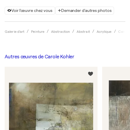
Voir l'œuvre chez vous
Demander d'autres photos
Galerie d'art
Peinture
Abstraction
Abstrait
Acrylique
Carole 
Autres œuvres de
Carole Kohler