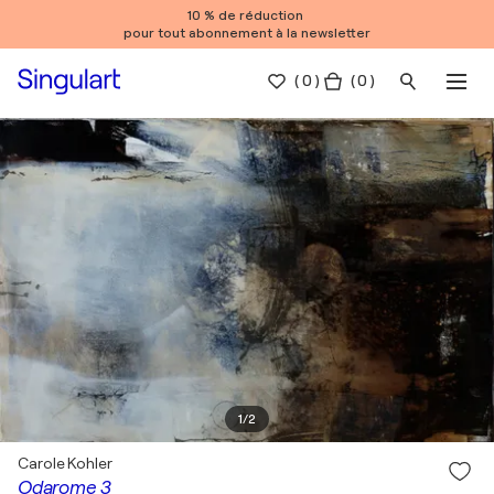
10 % de réduction
pour tout abonnement à la newsletter
(
0
)
( 0 )
1
/
2
Carole Kohler
Odarome 3