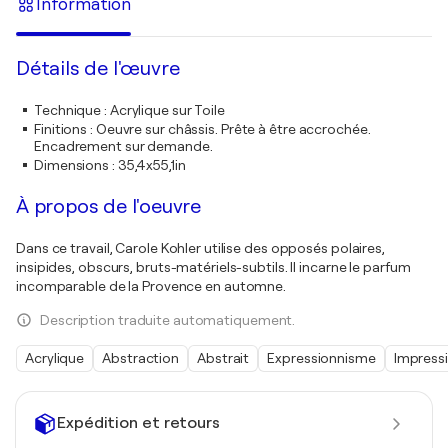
Information
Détails de l'œuvre
Technique
:
Acrylique sur Toile
Finitions
:
Oeuvre sur châssis. Prête à être accrochée.
Encadrement sur demande.
Dimensions
:
35,4x55,1in
À propos de l'oeuvre
Dans ce travail, Carole Kohler utilise des opposés polaires,
insipides, obscurs, bruts-matériels-subtils. Il incarne le parfum
incomparable de la Provence en automne.
Description traduite automatiquement.
Acrylique
Abstraction
Abstrait
Expressionnisme
Impress
Expédition et retours