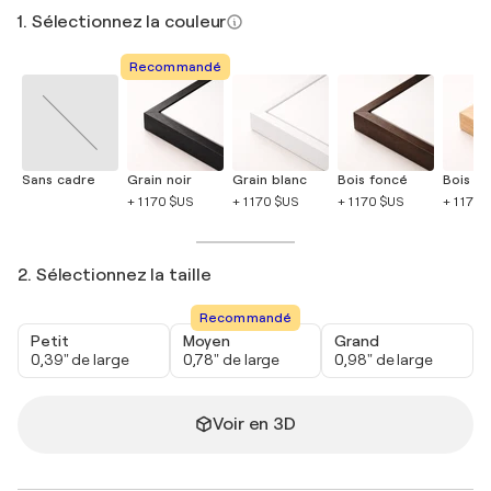
1. Sélectionnez la couleur
Recommandé
Sans cadre
Grain noir
Grain blanc
Bois foncé
Bois cla
+ 1 170 $US
+ 1 170 $US
+ 1 170 $US
+ 1 170 
2. Sélectionnez la taille
Recommandé
Petit
Moyen
Grand
0,39" de large
0,78" de large
0,98" de large
Voir en 3D