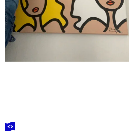
CAROLINE MONTIGNEAUX
It’s so quiet
610 $US