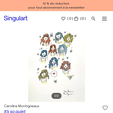
10 % de réduction
pour tout abonnement à la newsletter
(
0
)
( 0 )
1
/
2
Caroline Montigneaux
It’s so quiet