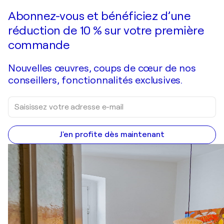
Faire une offre
Acquérir
Abonnez-vous et bénéficiez d’une
réduction de 10 % sur votre première
commande
Nouvelles œuvres, coups de cœur de nos
conseillers, fonctionnalités exclusives.
J'en profite dès maintenant