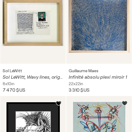
Sol LeWitt
Guillaume Maes
Sol LeWitt, Wavy lines, original signed Minimalist ink drawing on card with Warhol stamp, 2004
Infinité absolu plexi miroir 1
8x10in
22x22in
7 470 $US
3 310 $US