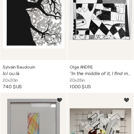
Sylvain Baudouin
Olga ANDRE
Ici ou là
"In the middle of it, I find myself"
20x20in
20x28in
740 $US
1 000 $US