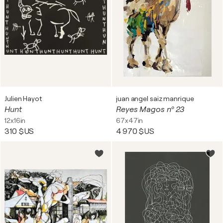
Julien Hayot
juan angel saiz manrique
Hunt
Reyes Magos nº 23
12x16in
67x47in
310 $US
4 970 $US