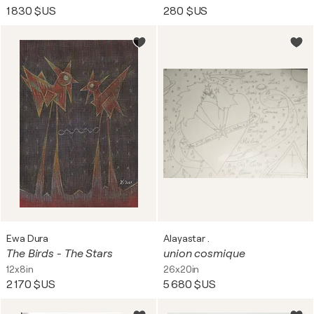
1 830 $US
280 $US
Ewa Dura
Alayastar .
The Birds - The Stars
union cosmique
12x8in
26x20in
2 170 $US
5 680 $US