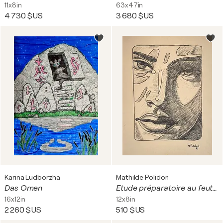
11x8in
63x47in
4 730 $US
3 680 $US
Karina Ludborzha
Mathilde Polidori
Das Omen
Etude préparatoire au feutre pour "Light Anxiety"
16x12in
12x8in
2 260 $US
510 $US