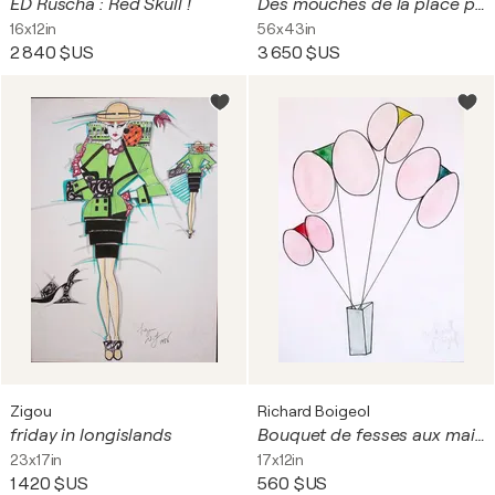
ED Ruscha : Red Skull !
Des mouches de la place publique
16x12in
56x43in
2 840 $US
3 650 $US
Zigou
Richard Boigeol
friday in longislands
Bouquet de fesses aux maillots de couleurs
23x17in
17x12in
1 420 $US
560 $US