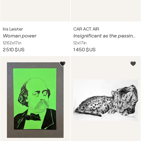
Iris Leister
CAR ACT AIR
Woman power
Insignificant as the passing of time
1262x17in
12x17in
2 510 $US
1 450 $US