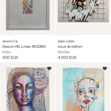
Jeremi Ca
alain oddo
Dessin Rb Lines 1913365
sous le béton
11x8in
55x55in
300 $US
4 200 $US