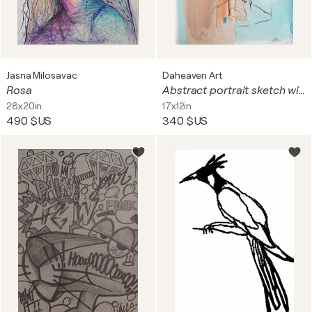
Jasna Milosavac
Daheaven Art
Rosa
Abstract portrait sketch with colorful lines on a light blue background.
28x20in
17x12in
490 $US
340 $US