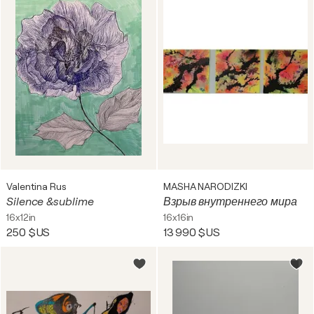
Valentina Rus
MASHA NARODIZKI
Silence &sublime
Взрыв внутреннего мира
16x12in
16x16in
250 $US
13 990 $US