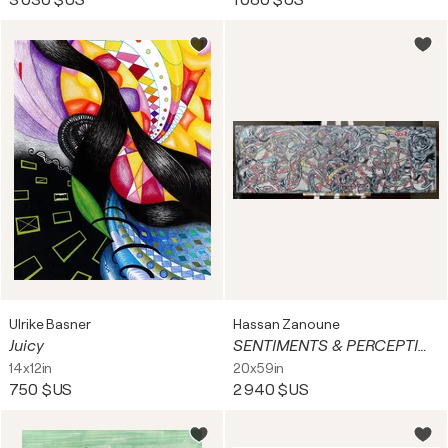
3 030 $US
1 080 $US
Ulrike Basner
Hassan Zanoune
Juicy
SENTIMENTS & PERCEPTIONS
14x12in
20x59in
750 $US
2 940 $US