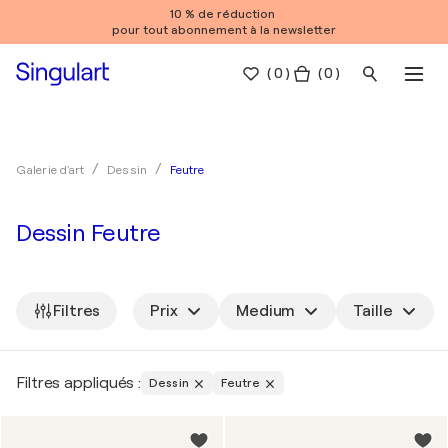
10 % de réduction
pour tout abonnement à la newsletter
(
0
)
( 0 )
Feutre
Galerie d'art
Dessin
Dessin Feutre
Filtres
Prix
Medium
Taille
Filtres appliqués :
Dessin
Feutre