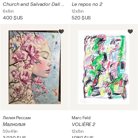
Church and Salvador Dali mural
Le repos no 2
6x8in
12x8in
400 $US
520 $US
Лилия Рессам
Marc Feld
Магнолия
VOLIÈRE 2
59x41in
12x8in