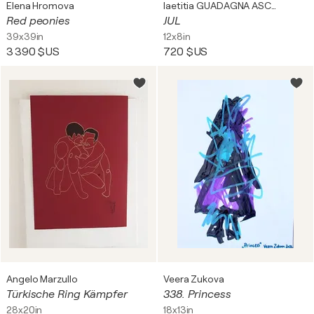
Elena Hromova
laetitia GUADAGNA ASCIAK
Red peonies
JUL
39x39in
12x8in
3 390 $US
720 $US
Angelo Marzullo
Veera Zukova
Türkische Ring Kämpfer
338. Princess
28x20in
18x13in