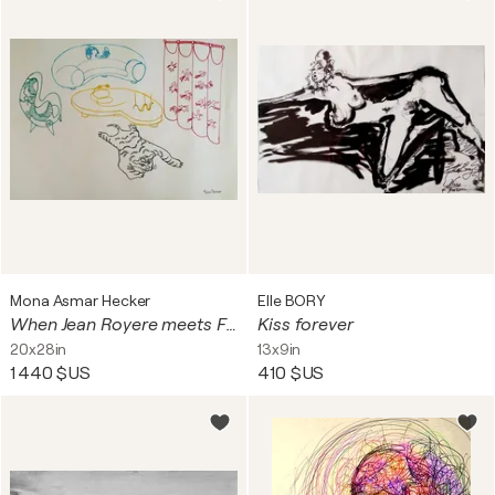
Mona Asmar Hecker
Elle BORY
When Jean Royere meets Feng Shui
Kiss forever
20x28in
13x9in
1 440 $US
410 $US