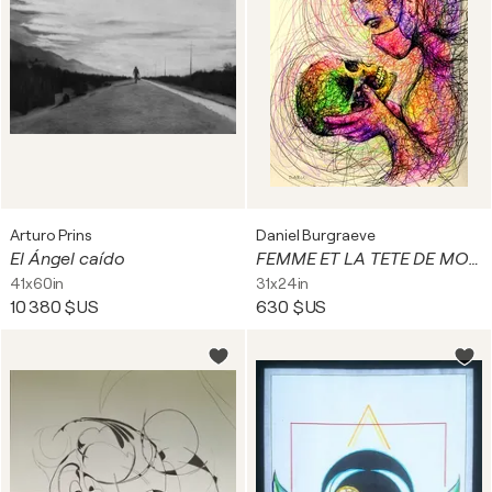
Arturo Prins
Daniel Burgraeve
El Ángel caído
FEMME ET LA TETE DE MORT
41x60in
31x24in
10 380 $US
630 $US