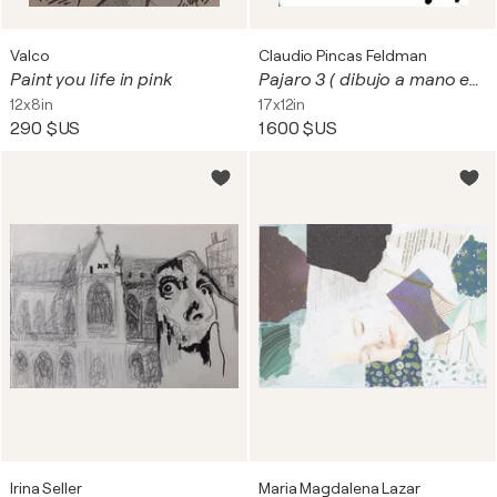
Valco
Claudio Pincas Feldman
Paint you life in pink
Pajaro 3 ( dibujo a mano enviado a Vynil cutter )
12x8in
17x12in
290 $US
1 600 $US
Irina Seller
Maria Magdalena Lazar