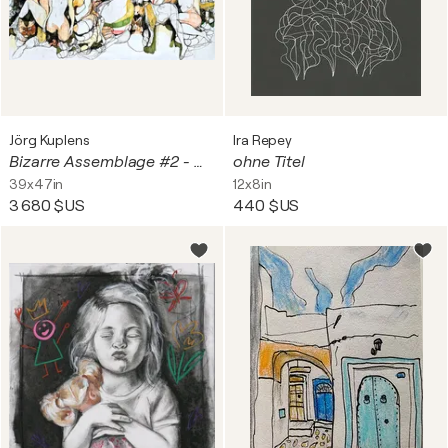
Jörg Kuplens
Ira Repey
Bizarre Assemblage #2 - When you're alone and life is making you lonely, you can always go – Downtown
ohne Titel
39x47in
12x8in
3 680 $US
440 $US