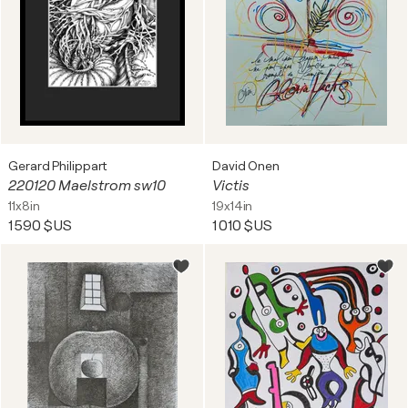
Gerard Philippart
David Onen
220120 Maelstrom sw10
Victis
11x8in
19x14in
1 590 $US
1 010 $US