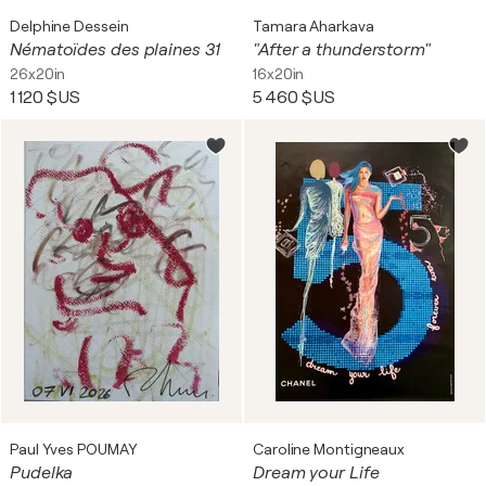
Delphine Dessein
Tamara Aharkava
Nématoïdes des plaines 31
"After a thunderstorm"
26x20in
16x20in
1 120 $US
5 460 $US
Paul Yves POUMAY
Caroline Montigneaux
Pudelka
Dream your Life