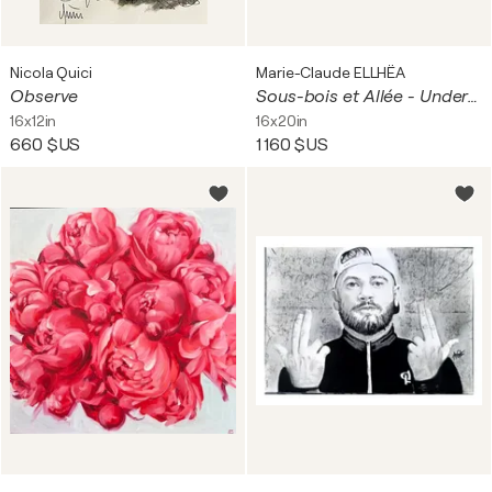
Nicola Quici
Marie-Claude ELLHËA
Observe
Sous-bois et Allée - Undergrowth and Path
16x12in
16x20in
660 $US
1 160 $US