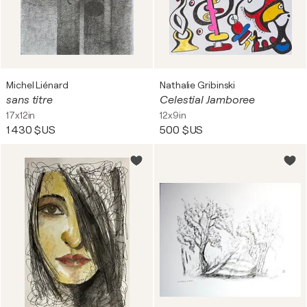
Michel Liénard
Nathalie Gribinski
sans titre
Celestial Jamboree
17x12in
12x9in
1 430 $US
500 $US