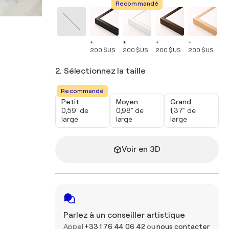
Recommandé
+
+
+
+
+
200 $US
200 $US
200 $US
200 $US
20
2. Sélectionnez la taille
Recommandé
Petit
Moyen
Grand
0,59" de
0,98" de
1,37" de
large
large
large
Voir en 3D
Parlez à un conseiller artistique
Appel
+33 1 76 44 06 42
ou
nous contacter