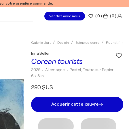
% sur votre première commande.
(
0
)
( 0 )
Vendez avec nous
Galerie d'art
Dessin
Scène de genre
Figuratif
P
Irina Seller
Corean tourists
2025
• Allemagne
•
Pastel, Feutre sur Papier
6 x 8 in
290 $US
Acquérir cette œuvre