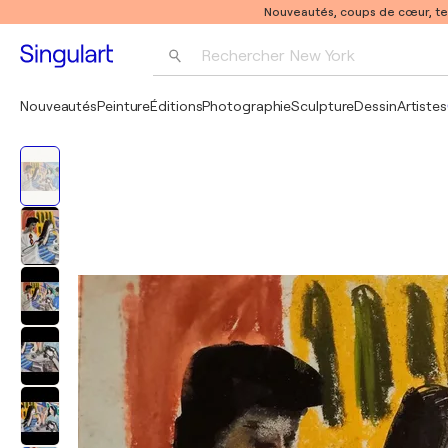
Nouveautés, coups de cœur, t
Rechercher 
New York
Photographie
Nouveautés
Peinture
Éditions
Photographie
Sculpture
Dessin
Artistes
Pop Art
Pablo Picasso