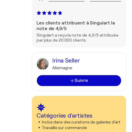
Les clients attribuent à Singulart la
note de 4,9/5
Singulart a reçu la note de 4,9/5 attribuée
par plus de 20 000 clients.
Irina Seller
Allemagne
Suivre
Catégories d'artistes
Inclus dans des curations de galeries d'art
Travaille sur commande