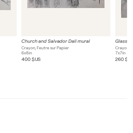
Church and Salvador Dali mural
Glass of
Crayon, Feutre sur Papier
Crayon su
6x8in
7x7in
400 $US
260 $U