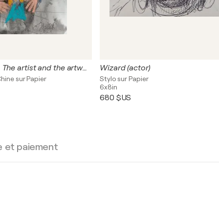
Coup de coeur. The artist and the artwork
Wizard (actor)
Chine sur Papier
Stylo sur Papier
6x8in
680 $US
e et paiement