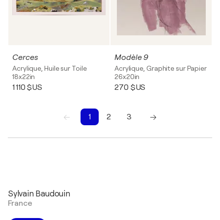
Cerces
Modèle 9
Acrylique, Huile sur Toile
Acrylique, Graphite sur Papier
18x22in
26x20in
1 110 $US
270 $US
1
2
3
1
2
3
Sylvain Baudouin
France