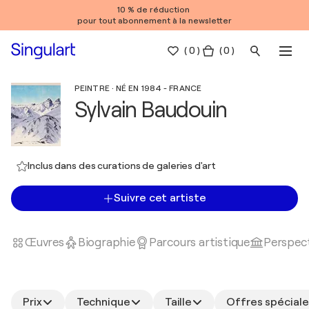
10 % de réduction
pour tout abonnement à la newsletter
(
0
)
( 0 )
PEINTRE · NÉ EN 1984 - FRANCE
Sylvain Baudouin
Inclus dans des curations de galeries d'art
Suivre cet artiste
Œuvres
Biographie
Parcours artistique
Perspect
Prix
Technique
Taille
Offres spéciale