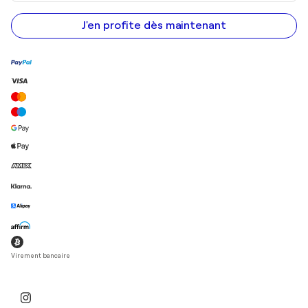
adresse
e-
mail
J'en profite dès maintenant
Virement bancaire