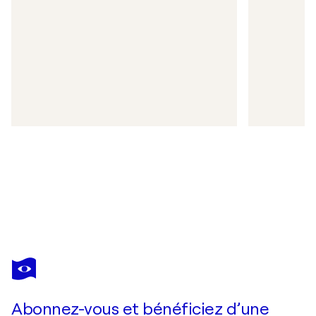
2021
La Maurienne- Un nouveau peintre dans la rue Saint Ant
2020
Le Dauphiné Libéré
- À “La Fourmilière”, une exposition e
activités jusqu’à Noël
Abonnez-vous et bénéficiez d’une