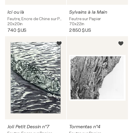
Ici ou là
Sylvains à la Main
Feutre, Encre de Chine sur Papier
Feutre sur Papier
20x20in
70x22in
740 $US
2 850 $US
Joli Petit Dessin n°7
Tormentas n°4