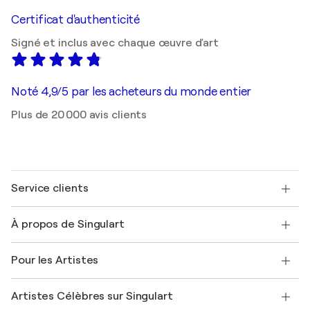
Certificat d'authenticité
Signé et inclus avec chaque œuvre d'art
Noté 4,9/5 par les acheteurs du monde entier
Plus de 20 000 avis clients
Service clients
Nous contacter
À propos de Singulart
Expédition
Politique de retour
A propos de nous
Témoignages de clients
Pour les Artistes
FAQ
Offrir une carte cadeau
Sociétés affiliées
Rejoignez notre programme commercial
Rejoindre Singulart en tant qu'artiste
Nos artistes
Mon compte
Artistes Célèbres sur Singulart
Se connecter en tant qu'Artiste
Magazine Singulart
Protection acheteur