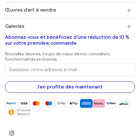
Emplois
+33 1 76 44 06 42
Henri Matisse
Découvrez une sélection d'art original
Œuvres d'art à vendre
Marc Chagall
Pablo Picasso
Tableaux à vendre
Salvador Dalí
Galeries
Tableaux abstraits à vendre
Banksy
Peintures à l'huile
Mr. Brainwash
Galeries d'art en France
Abonnez-vous et bénéficiez d’une réduction de 10 %
Peintures de paysage
Shepard Fairey
Galeries d'art en Belgique
sur votre première commande
Estampes
Sculptures
Nouvelles œuvres, coups de cœur de nos conseillers,
Peintures acryliques
fonctionnalités exclusives.
Saisissez
votre
adresse
e-
mail
J'en profite dès maintenant
Virement
bancaire