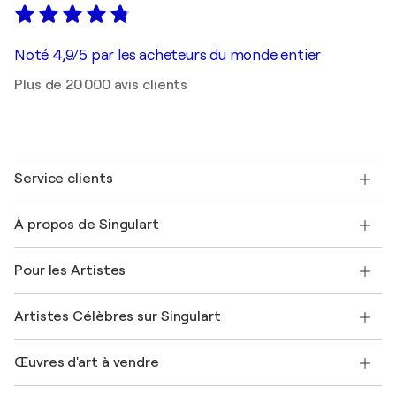
Noté 4,9/5 par les acheteurs du monde entier
Plus de 20 000 avis clients
Service clients
Nous contacter
À propos de Singulart
Expédition
Politique de retour
A propos de nous
Témoignages de clients
Pour les Artistes
FAQ
Offrir une carte cadeau
Sociétés affiliées
Rejoignez notre programme commercial
Rejoindre Singulart en tant qu'artiste
Nos artistes
Mon compte
Artistes Célèbres sur Singulart
Se connecter en tant qu'Artiste
Magazine Singulart
Protection acheteur
Emplois
+33 1 76 44 06 42
Henri Matisse
Découvrez une sélection d'art original
Œuvres d'art à vendre
Marc Chagall
Pablo Picasso
Tableaux à vendre