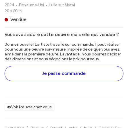
2024
• Royaume-Uni
•
Huile sur Métal
20 x 20 in
Vendue
Vous avez adoré cette oeuvre mais elle est vendue ?
Bonne nouvelle ! L'artiste travaille sur commande. Il peut réaliser
pour vous une oeuvre sur-mesure, inspirée de ce que vous avez
aimé dans la première oeuvre. L'avantage : vous pourrez décider
des dimensions et nous négocions le prix pour vous.
Je passe commande
Voir l'œuvre chez vous
Galerie d'art
Peinture
Portrait
Autre
Huile
Catherine Denvir