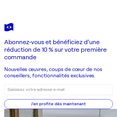
CATHERINE
DENVIR
Vous avez adoré cette oeuvre mais elle est vendue ?
Venezia
Abonnez-vous et bénéficiez d’une
Je passe commande
réduction de 10 % sur votre première
commande
Nouvelles œuvres, coups de cœur de nos
conseillers, fonctionnalités exclusives.
J'en profite dès maintenant