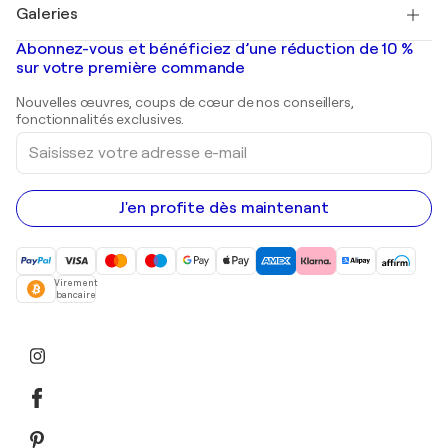
Salvador Dalí
Galeries
Tableaux abstraits à vendre
Banksy
Peintures à l'huile
Mr. Brainwash
Galeries d'art en France
Abonnez-vous et bénéficiez d’une réduction de 10 %
Peintures de paysage
Shepard Fairey
Galeries d'art en Belgique
sur votre première commande
Estampes
Sculptures
Nouvelles œuvres, coups de cœur de nos conseillers,
Peintures acryliques
fonctionnalités exclusives.
Saisissez
votre
adresse
e-
mail
J'en profite dès maintenant
Virement
bancaire