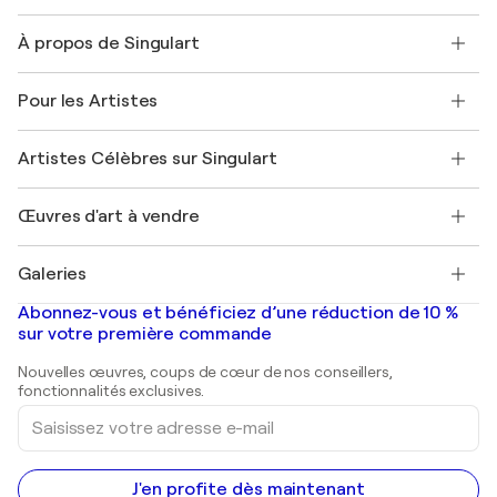
Nous contacter
À propos de Singulart
Expédition
Politique de retour
A propos de nous
Témoignages de clients
Pour les Artistes
FAQ
Offrir une carte cadeau
Sociétés affiliées
Rejoignez notre programme commercial
Rejoindre Singulart en tant qu'artiste
Nos artistes
Mon compte
Artistes Célèbres sur Singulart
Se connecter en tant qu'Artiste
Magazine Singulart
Protection acheteur
Emplois
+33 1 76 44 06 42
Henri Matisse
Découvrez une sélection d'art original
Œuvres d'art à vendre
Marc Chagall
Pablo Picasso
Tableaux à vendre
Salvador Dalí
Galeries
Tableaux abstraits à vendre
Banksy
Peintures à l'huile
Mr. Brainwash
Galeries d'art en France
Abonnez-vous et bénéficiez d’une réduction de 10 %
Peintures de paysage
Shepard Fairey
Galeries d'art en Belgique
sur votre première commande
Estampes
Sculptures
Nouvelles œuvres, coups de cœur de nos conseillers,
Peintures acryliques
fonctionnalités exclusives.
Saisissez
votre
adresse
e-
mail
J'en profite dès maintenant