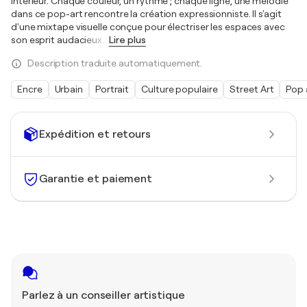
intérieur. Chaque couleur, un rythme ; chaque ligne, une mélodie
dans ce pop-art rencontre la création expressionniste. Il s'agit
d'une mixtape visuelle conçue pour électriser les espaces avec
son esprit audacieux
…
Lire plus
Description traduite automatiquement.
Encre
Urbain
Portrait
Culture populaire
Street Art
Pop 
Expédition et retours
Garantie et paiement
Parlez à un conseiller artistique