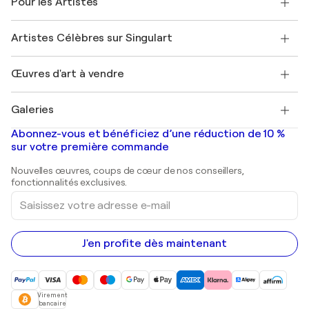
Pour les Artistes
FAQ
Offrir une carte cadeau
Sociétés affiliées
Rejoignez notre programme commercial
Rejoindre Singulart en tant qu'artiste
Nos artistes
Mon compte
Artistes Célèbres sur Singulart
Se connecter en tant qu'Artiste
Magazine Singulart
Protection acheteur
Emplois
+33 1 76 44 06 42
Henri Matisse
Découvrez une sélection d'art original
Œuvres d'art à vendre
Marc Chagall
Pablo Picasso
Tableaux à vendre
Salvador Dalí
Galeries
Tableaux abstraits à vendre
Banksy
Peintures à l'huile
Mr. Brainwash
Galeries d'art en France
Abonnez-vous et bénéficiez d’une réduction de 10 %
Peintures de paysage
Shepard Fairey
Galeries d'art en Belgique
sur votre première commande
Estampes
Sculptures
Nouvelles œuvres, coups de cœur de nos conseillers,
Peintures acryliques
fonctionnalités exclusives.
Saisissez
votre
adresse
e-
mail
J'en profite dès maintenant
Virement
bancaire