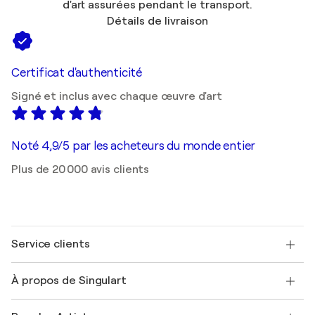
d'art assurées pendant le transport.
Détails de livraison
Certificat d'authenticité
Signé et inclus avec chaque œuvre d'art
Noté 4,9/5 par les acheteurs du monde entier
Plus de 20 000 avis clients
Service clients
Nous contacter
À propos de Singulart
Expédition
Politique de retour
A propos de nous
Témoignages de clients