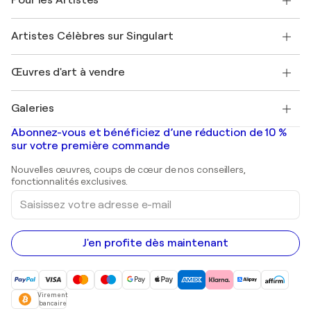
Pour les Artistes
FAQ
Offrir une carte cadeau
Sociétés affiliées
Rejoignez notre programme commercial
Rejoindre Singulart en tant qu'artiste
Nos artistes
Mon compte
Artistes Célèbres sur Singulart
Se connecter en tant qu'Artiste
Magazine Singulart
Protection acheteur
Emplois
+33 1 76 44 06 42
Henri Matisse
Découvrez une sélection d'art original
Œuvres d'art à vendre
Marc Chagall
Pablo Picasso
Tableaux à vendre
Salvador Dalí
Galeries
Tableaux abstraits à vendre
Banksy
Peintures à l'huile
Mr. Brainwash
Galeries d'art en France
Abonnez-vous et bénéficiez d’une réduction de 10 %
Peintures de paysage
Shepard Fairey
Galeries d'art en Belgique
sur votre première commande
Estampes
Sculptures
Nouvelles œuvres, coups de cœur de nos conseillers,
Peintures acryliques
fonctionnalités exclusives.
Saisissez
votre
adresse
e-
mail
J'en profite dès maintenant
Virement
bancaire