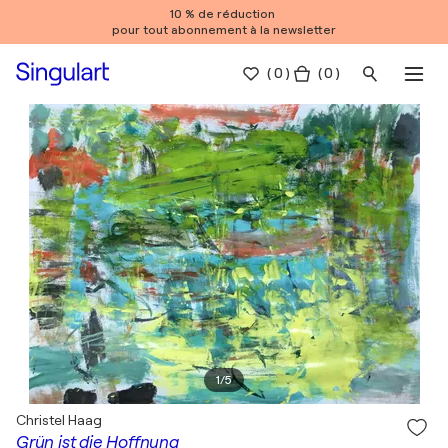
10 % de réduction
pour tout abonnement à la newsletter
(
0
)
( 0 )
1
/
5
Christel Haag
Grün ist die Hoffnung