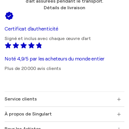
d'art assurées pendant le transport.
Détails de livraison
Certificat d'authenticité
Signé et inclus avec chaque œuvre d'art
Noté 4,9/5 par les acheteurs du monde entier
Plus de 20 000 avis clients
Service clients
Nous contacter
À propos de Singulart
Expédition
Politique de retour
A propos de nous
Témoignages de clients