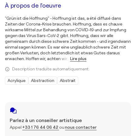
À propos de l'oeuvre
"Grün ist die Hoffnung" - Hoffnung ist das, a été diffusé dans
Zeiten der Corona-Krise brauchen. Hoffnung, dass es chauve
wirksame Mittel zur Behandlung von COVID-19 und zur Impfung
gegen das Virus Sars-CoV-2 gibt. Hoffnung, dass wir alle
gemeinsam durch diese schwere Zeit kommen - und irgendwann
einmal sagen können: Es war eine unglaublich schwere Zeit mit
großen Verlusten, doch letztendlich ist etwas Gutes daraus
erwachen. Hoffen wir, achten wir
…
Lire plus
Description traduite automatiquement.
Acrylique
Abstraction
Abstrait
Parlez à un conseiller artistique
Appel
+33 1 76 44 06 42
ou
nous contacter