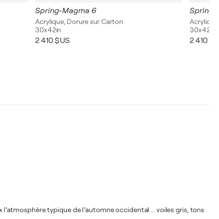
Spring-Magma 6
Spring
Acrylique, Dorure sur Carton
Acrylique
30x42in
30x42in
2 410 $US
2 410 $
x l’atmosphère typique de l’automne occidental ... voiles gris, tons