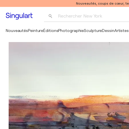
Nouveautés, coups de cœur, t
Rechercher 
New York
Photographie
Nouveautés
Peinture
Éditions
Photographie
Sculpture
Dessin
Artistes
Pop Art
Pablo Picasso