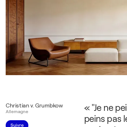
Christian v. Grumbkow
« "Je ne pe
Allemagne
peins pas l
Suivre