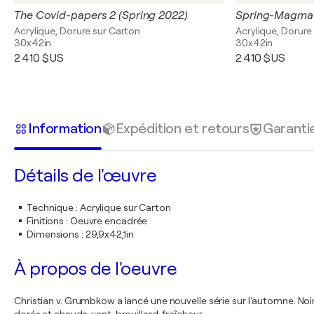
The Covid-papers 2 (Spring 2022)
Spring-Magma
Acrylique, Dorure sur Carton
Acrylique, Dorure
30x42in
30x42in
2 410 $US
2 410 $US
Information
Expédition et retours
Garanti
Détails de l'œuvre
Technique
:
Acrylique sur Carton
Finitions
:
Oeuvre encadrée
Dimensions
:
29,9x42,1in
À propos de l'oeuvre
Christian v. Grumbkow a lancé une nouvelle série sur l’automne. Noir,