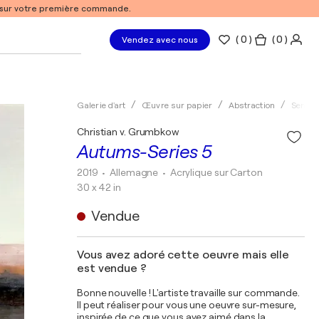
% sur votre première commande.
(
0
)
( 0 )
Vendez avec nous
Galerie d'art
Œuvre sur papier
Abstraction
Semi-a
Christian v. Grumbkow
Autums-Series 5
2019
• Allemagne
•
Acrylique sur Carton
30 x 42 in
Vendue
Vous avez adoré cette oeuvre mais elle
est vendue ?
Bonne nouvelle ! L'artiste travaille sur commande.
Il peut réaliser pour vous une oeuvre sur-mesure,
inspirée de ce que vous avez aimé dans la