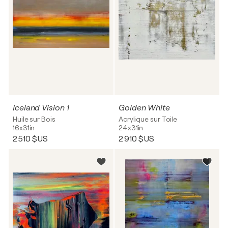
Iceland Vision 1
Golden White
Huile sur Bois
Acrylique sur Toile
16x31in
24x31in
2 510 $US
2 910 $US