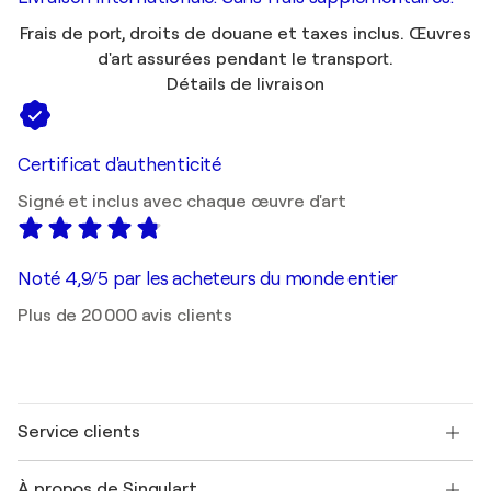
am Main, Allemagne
Frais de port, droits de douane et taxes inclus. Œuvres
1998
d'art assurées pendant le transport.
Museum Baden / Museum Baden - Solingen,
Allemagne
Détails de livraison
1998
Museum Baden / Museum Baden - Solingen,
Allemagne
Certificat d'authenticité
1998
Signé et inclus avec chaque œuvre d'art
Kollektivausstellung / Museum Baden - Solingen,
Allemagne
1997
Noté 4,9/5 par les acheteurs du monde entier
Art multiple '97 / Galerie Epikur - Düsseldorf,
Plus de 20 000 avis clients
Allemagne
1996
4th Annual Art Exhibit / Espace - Washington,
États-Unis
Service clients
1993
Begegnung / Halle - Duisburg, Allemagne
Nous contacter
À propos de Singulart