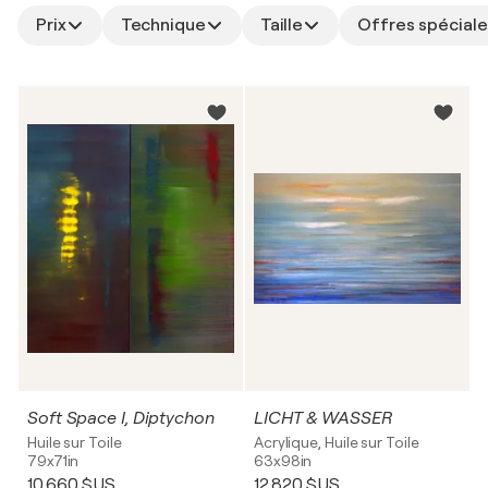
Prix
Technique
Taille
Offres spéciale
Soft Space I, Diptychon
LICHT & WASSER
Huile sur Toile
Acrylique, Huile sur Toile
79x71in
63x98in
10 660 $US
12 820 $US