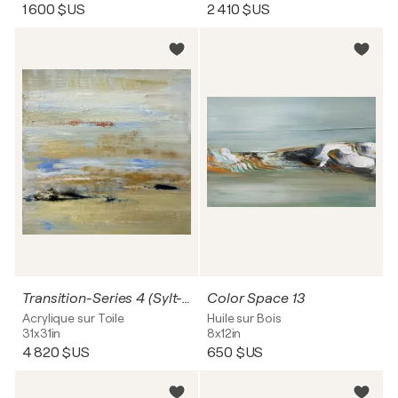
1 600 $US
2 410 $US
Transition-Series 4 (Sylt-Impressions)
Color Space 13
Acrylique sur Toile
Huile sur Bois
31x31in
8x12in
4 820 $US
650 $US