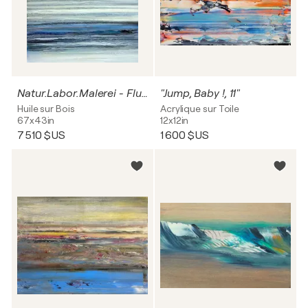
Natur.Labor.Malerei - Fluidum (small series)
"Jump, Baby !, 11"
Huile sur Bois
Acrylique sur Toile
67x43in
12x12in
7 510 $US
1 600 $US