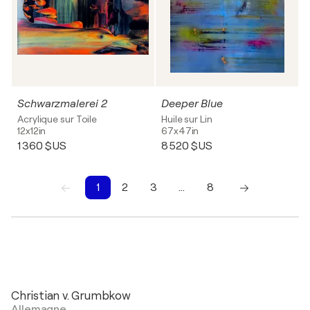
Schwarzmalerei 2
Deeper Blue
Acrylique sur Toile
Huile sur Lin
12x12in
67x47in
1 360 $US
8 520 $US
1
2
3
…
8
1
2
3
4
5
6
7
8
Christian v. Grumbkow
Allemagne