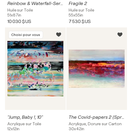
Reinbow & Waterfall-Series
Fragile 2
Huile sur Toile
Huile sur Toile
51x87in
55x55in
10 030 $US
7 530 $US
Choisi pour vous
"Jump, Baby !, 10"
The Covid-papers 2 (Spring 2022)
Acrylique sur Toile
Acrylique, Dorure sur Carton
12x12in
30x42in