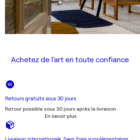
Allemagne
1999
Einblicke - Ausblicke / Brötzinger ART - Pforzheim,
Allemagne
1999
Natur. Labor. Malerei / Kunstverein Oberhausen -
Oberhausen, Allemagne
Achetez de l'art en toute confiance
1999
Kollektivausstellung / Galerie Epikur - Wuppertal,
Allemagne
1999
Kollektivausstellung / Große Düsseldorfer
Kunstausstellung - Düsseldorf, Allemagne
Retours gratuits sous 30 jours
1998
Retour possible sous 30 jours après la livraison
Art As Healing / Lipsett Galleries - Washington,
En savoir plus
Allemagne
1998
UNICEF Kunstauktion / Deutsche Bank - Frankfurt
Livraison internationale. Sans frais supplémentaires.