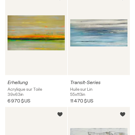
Erhellung
Transit-Series
Acrylique sur Toile
Huile sur Lin
39x63in
55x113in
6 970 $US
11 470 $US