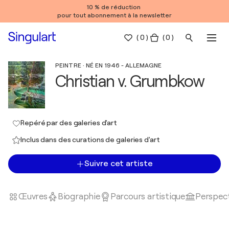
10 % de réduction
pour tout abonnement à la newsletter
(
0
)
( 0 )
PEINTRE · NÉ EN 1946 - ALLEMAGNE
Christian v. Grumbkow
Repéré par des galeries d'art
Inclus dans des curations de galeries d'art
Suivre cet artiste
Œuvres
Biographie
Parcours artistique
Perspect