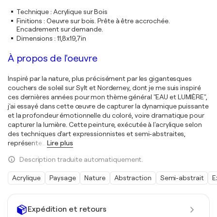
Technique
:
Acrylique sur Bois
Finitions
:
Oeuvre sur bois. Prête à être accrochée.
Encadrement sur demande.
Dimensions
:
11,8x19,7in
À propos de l'oeuvre
Inspiré par la nature, plus précisément par les gigantesques
couchers de soleil sur Sylt et Norderney, dont je me suis inspiré
ces dernières années pour mon thème général "EAU et LUMIÈRE",
j'ai essayé dans cette œuvre de capturer la dynamique puissante
et la profondeur émotionnelle du coloré, voire dramatique pour
capturer la lumière. Cette peinture, exécutée à l'acrylique selon
des techniques d'art expressionnistes et semi-abstraites,
représente
…
Lire plus
Description traduite automatiquement.
Acrylique
Paysage
Nature
Abstraction
Semi-abstrait
E
Expédition et retours