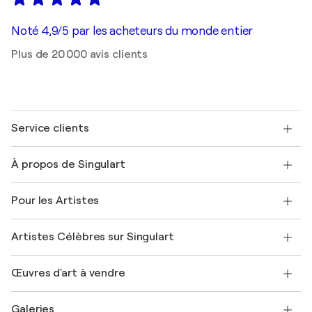
Noté 4,9/5 par les acheteurs du monde entier
Plus de 20 000 avis clients
Service clients
Nous contacter
À propos de Singulart
Expédition
Politique de retour
A propos de nous
Témoignages de clients
Pour les Artistes
FAQ
Offrir une carte cadeau
Sociétés affiliées
Rejoignez notre programme commercial
Rejoindre Singulart en tant qu'artiste
Nos artistes
Mon compte
Artistes Célèbres sur Singulart
Se connecter en tant qu'Artiste
Magazine Singulart
Protection acheteur
Emplois
+33 1 76 44 06 42
Henri Matisse
Découvrez une sélection d'art original
Œuvres d'art à vendre
Marc Chagall
Pablo Picasso
Tableaux à vendre
Salvador Dalí
Galeries
Tableaux abstraits à vendre