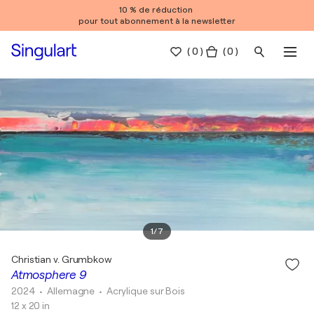
10 % de réduction
pour tout abonnement à la newsletter
(
0
)
( 0 )
1
/
7
Christian v. Grumbkow
Atmosphere 9
2024
• Allemagne
•
Acrylique sur Bois
12 x 20 in