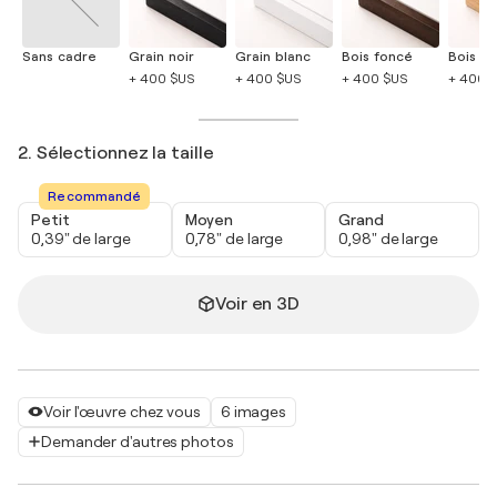
Sans cadre
Grain noir
Grain blanc
Bois foncé
Bois cla
+ 400 $US
+ 400 $US
+ 400 $US
+ 400 
2. Sélectionnez la taille
Recommandé
Petit
Moyen
Grand
0,39" de large
0,78" de large
0,98" de large
Voir en 3D
Voir l'œuvre chez vous
6 images
Demander d'autres photos