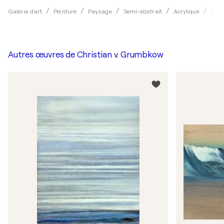
Galerie d'art
Peinture
Paysage
Semi-abstrait
Acrylique
Chri
Autres œuvres de
Christian v. Grumbkow