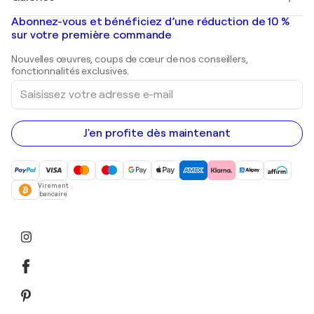
Banksy
Peintures à l'huile
Mr. Brainwash
Galeries d'art en France
Abonnez-vous et bénéficiez d’une réduction de 10 %
Peintures de paysage
Shepard Fairey
Galeries d'art en Belgique
sur votre première commande
Estampes
Sculptures
Nouvelles œuvres, coups de cœur de nos conseillers,
Peintures acryliques
fonctionnalités exclusives.
Saisissez
votre
adresse
e-
mail
J'en profite dès maintenant
Virement
bancaire