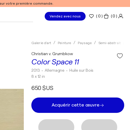
% sur votre première commande.
(
0
)
( 0 )
Vendez avec nous
Galerie d'art
Peinture
Paysage
Semi-abstrait
H
Christian v. Grumbkow
Color Space 11
2013
• Allemagne
•
Huile sur Bois
8 x 12 in
650 $US
Acquérir cette œuvre