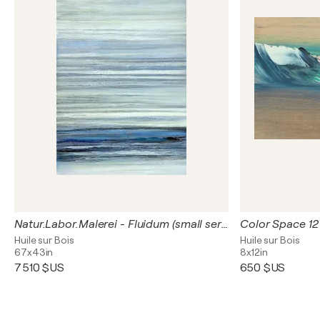
Natur.Labor.Malerei - Fluidum (small series)
Color Space 12
Huile sur Bois
Huile sur Bois
67x43in
8x12in
7 510 $US
650 $US