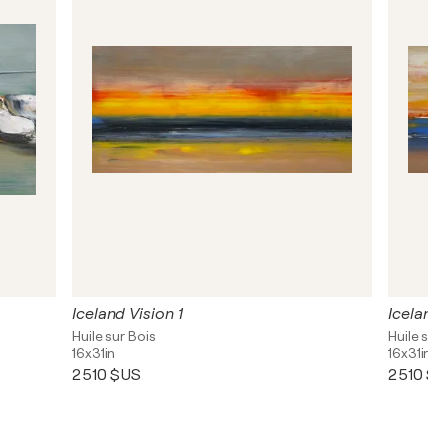
Iceland Vision 1
Iceland 
Huile sur Bois
Huile sur 
16x31in
16x31in
2 510 $US
2 510 $