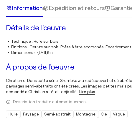
Information
Expédition et retours
Garanti
Détails de l'œuvre
Technique
:
Huile sur Bois
Finitions
:
Oeuvre sur bois. Prête à être accrochée. Encadremen
Dimensions
:
7,9x11,8in
À propos de l'oeuvre
Chrétien c. Dans cette série, Grumbkow a redécouvert et célébré la jo
paysages semi-abstraits ont été créés. Les images petites mais puis
demandé à Christian s'il était déjà allé
…
Lire plus
Description traduite automatiquement.
Huile
Paysage
Semi-abstrait
Montagne
Ciel
Vague