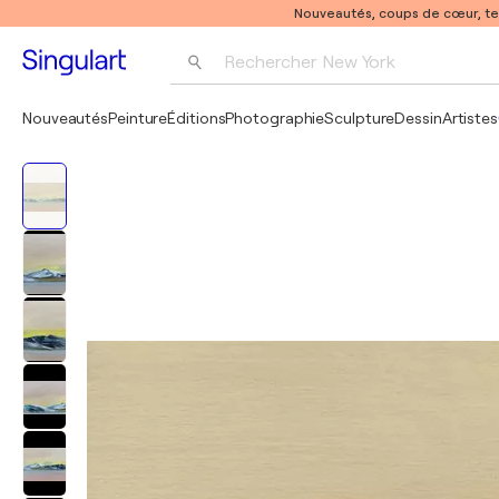
Nouveautés, coups de cœur, t
Rechercher 
New York
Photographie
Nouveautés
Peinture
Éditions
Photographie
Sculpture
Dessin
Artistes
Pop Art
Pablo Picasso