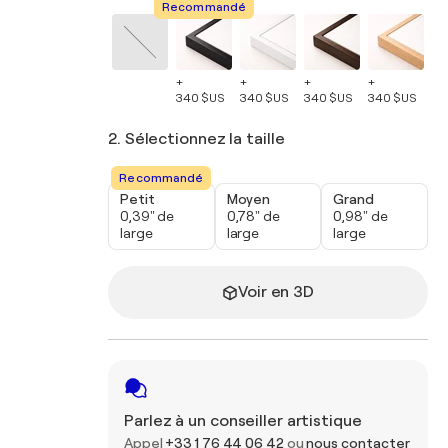
Recommandé
+
+
+
+
+
340 $US
340 $US
340 $US
340 $US
34
2. Sélectionnez la taille
Recommandé
Petit
Moyen
Grand
0,39" de
0,78" de
0,98" de
large
large
large
Voir en 3D
Parlez à un conseiller artistique
Appel
+33 1 76 44 06 42
ou
nous contacter