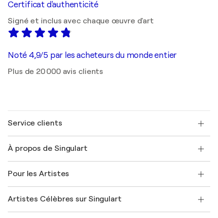
Certificat d'authenticité
Signé et inclus avec chaque œuvre d'art
Noté 4,9/5 par les acheteurs du monde entier
Plus de 20 000 avis clients
Service clients
Nous contacter
À propos de Singulart
Expédition
Politique de retour
A propos de nous
Témoignages de clients
Pour les Artistes
FAQ
Offrir une carte cadeau
Sociétés affiliées
Rejoignez notre programme commercial
Rejoindre Singulart en tant qu'artiste
Nos artistes
Mon compte
Artistes Célèbres sur Singulart
Se connecter en tant qu'Artiste
Magazine Singulart
Protection acheteur
Emplois
+33 1 76 44 06 42
Henri Matisse