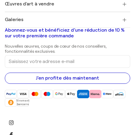
Découvrez une sélection d'art original
Œuvres d'art à vendre
Marc Chagall
Pablo Picasso
Tableaux à vendre
Salvador Dalí
Galeries
Tableaux abstraits à vendre
Banksy
Peintures à l'huile
Mr. Brainwash
Galeries d'art en France
Abonnez-vous et bénéficiez d’une réduction de 10 %
Peintures de paysage
Shepard Fairey
Galeries d'art en Belgique
sur votre première commande
Estampes
Sculptures
Nouvelles œuvres, coups de cœur de nos conseillers,
Peintures acryliques
fonctionnalités exclusives.
Saisissez
votre
adresse
e-
mail
J'en profite dès maintenant
Virement
bancaire