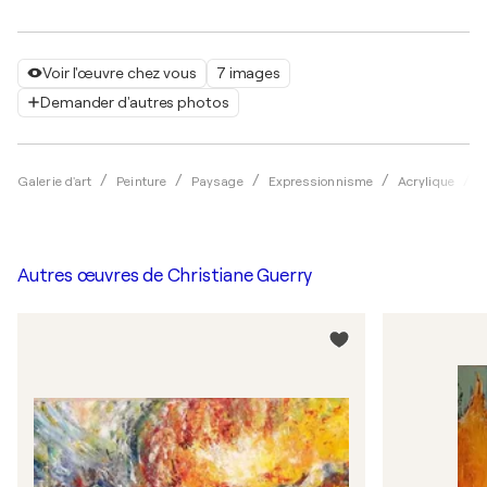
Voir l'œuvre chez vous
7 images
Demander d'autres photos
Galerie d'art
Peinture
Paysage
Expressionnisme
Acrylique
C
Autres œuvres de
Christiane Guerry