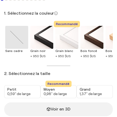
1. Sélectionnez la couleur
Recommandé
Sans cadre
Grain noir
Grain blanc
Bois foncé
Bois cla
+ 950 $US
+ 950 $US
+ 950 $US
+ 950 
2. Sélectionnez la taille
Recommandé
Petit
Moyen
Grand
0,59" de large
0,98" de large
1,37" de large
Voir en 3D