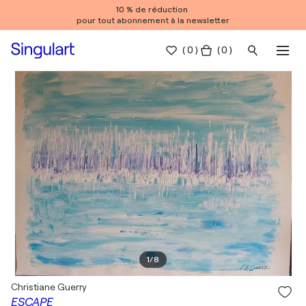
10 % de réduction
pour tout abonnement à la newsletter
(
0
)
( 0 )
1
/
8
Christiane Guerry
ESCAPE