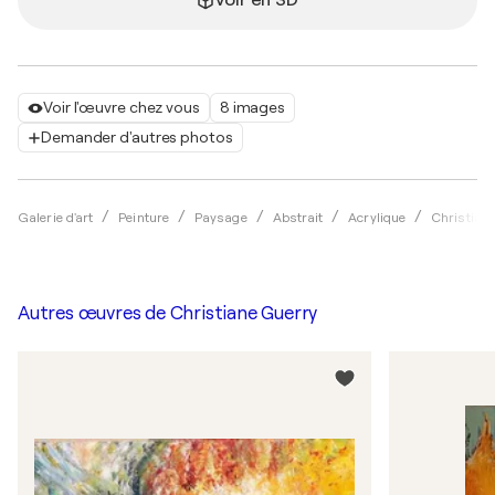
Voir en 3D
Voir l'œuvre chez vous
8 images
Demander d'autres photos
Galerie d'art
Peinture
Paysage
Abstrait
Acrylique
Christian
Autres œuvres de
Christiane Guerry