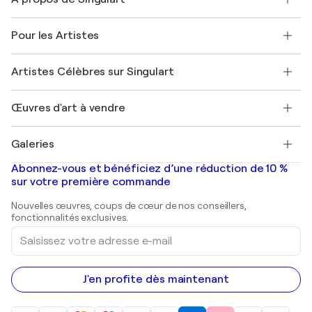
Expédition
Politique de retour
A propos de nous
Témoignages de clients
Pour les Artistes
FAQ
Offrir une carte cadeau
Sociétés affiliées
Rejoignez notre programme commercial
Rejoindre Singulart en tant qu'artiste
Nos artistes
Mon compte
Artistes Célèbres sur Singulart
Se connecter en tant qu'Artiste
Magazine Singulart
Protection acheteur
Emplois
+33 1 76 44 06 42
Henri Matisse
Découvrez une sélection d'art original
Œuvres d'art à vendre
Marc Chagall
Pablo Picasso
Tableaux à vendre
Salvador Dalí
Galeries
Tableaux abstraits à vendre
Banksy
Peintures à l'huile
Mr. Brainwash
Galeries d'art en France
Abonnez-vous et bénéficiez d’une réduction de 10 %
Peintures de paysage
Shepard Fairey
Galeries d'art en Belgique
sur votre première commande
Estampes
Sculptures
Nouvelles œuvres, coups de cœur de nos conseillers,
Peintures acryliques
fonctionnalités exclusives.
Saisissez
votre
adresse
e-
mail
J'en profite dès maintenant