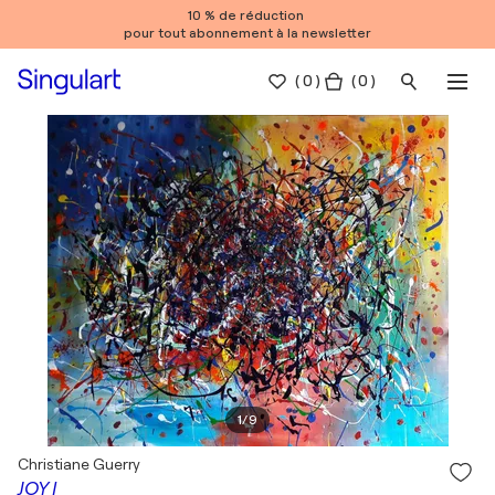
10 % de réduction
pour tout abonnement à la newsletter
(
0
)
( 0 )
1
/
9
Christiane Guerry
JOY I