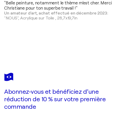
"Belle peinture, notamment le thème m'est cher. Merci
Christiane pour ton superbe travail !"
Un amateur d'art, achat effectué en décembre 2023:
"NOUS",
Acrylique sur Toile
,
28,7x19,7in
CHRISTIANE GUERRY
JOY I
4 650 $US
Faire une offre
Acquérir
Abonnez-vous et bénéficiez d’une
réduction de 10 % sur votre première
commande