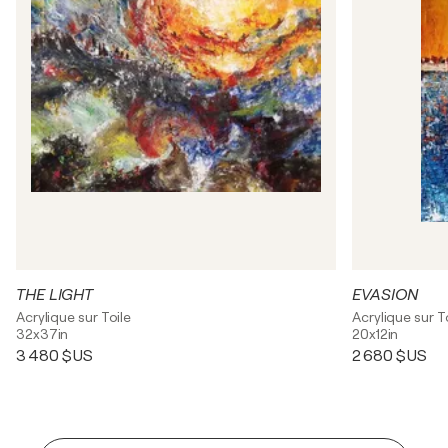
THE LIGHT
EVASION
Acrylique sur Toile
Acrylique sur T
32x37in
20x12in
3 480 $US
2 680 $US