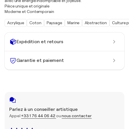
avec une énergie indomptable et joyeuse.
Pièce unique et originale
Moderne et Contemporain
Acrylique
Coton
Paysage
Marine
Abstraction
Culture 
Expédition et retours
Garantie et paiement
Parlez à un conseiller artistique
Appel
+33 1 76 44 06 42
ou
nous contacter