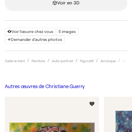
Voir en 3D
Voir l'œuvre chez vous
5 images
Demander d'autres photos
Galerie d'art
Peinture
Auto-portrait
Figuratif
Acrylique
Chris
Autres œuvres de
Christiane Guerry