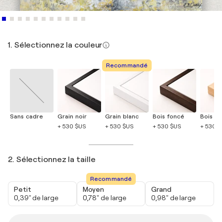
1. Sélectionnez la couleur
Recommandé
Sans cadre
Grain noir
Grain blanc
Bois foncé
Bois cla
+ 530 $US
+ 530 $US
+ 530 $US
+ 530 
2. Sélectionnez la taille
Recommandé
Petit
Moyen
Grand
0,39" de large
0,78" de large
0,98" de large