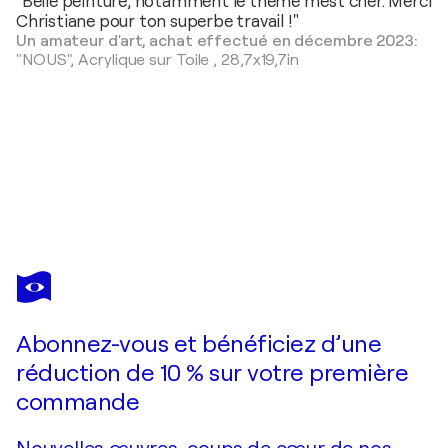
"Belle peinture, notamment le thème m'est cher. Merci
Christiane pour ton superbe travail !"
Un amateur d'art, achat effectué en décembre 2023:
"NOUS",
Acrylique sur Toile
,
28,7x19,7in
CHRISTIANE GUERRY
S'ENFUIR...
3 690 $US
Faire une offre
Acquérir
Abonnez-vous et bénéficiez d’une
réduction de 10 % sur votre première
commande