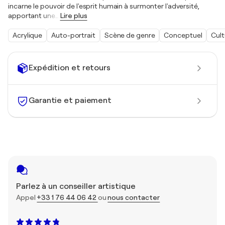
incarne le pouvoir de l'esprit humain à surmonter l'adversité,
apportant une
…
Lire plus
Acrylique
Auto-portrait
Scène de genre
Conceptuel
Cult
Expédition et retours
Garantie et paiement
Parlez à un conseiller artistique
Appel
+33 1 76 44 06 42
ou
nous contacter