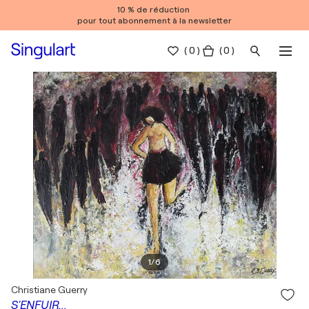
10 % de réduction
pour tout abonnement à la newsletter
(
0
)
( 0 )
1
/
6
Christiane Guerry
S'ENFUIR...