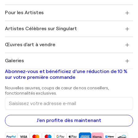
Politique de retour
A propos de nous
Témoignages de clients
Pour les Artistes
FAQ
Offrir une carte cadeau
Sociétés affiliées
Rejoignez notre programme commercial
Rejoindre Singulart en tant qu'artiste
Nos artistes
Mon compte
Artistes Célèbres sur Singulart
Se connecter en tant qu'Artiste
Magazine Singulart
Protection acheteur
Emplois
+33 1 76 44 06 42
Henri Matisse
Découvrez une sélection d'art original
Œuvres d'art à vendre
Marc Chagall
Pablo Picasso
Tableaux à vendre
Salvador Dalí
Galeries
Tableaux abstraits à vendre
Banksy
Peintures à l'huile
Mr. Brainwash
Galeries d'art en France
Abonnez-vous et bénéficiez d’une réduction de 10 %
Peintures de paysage
Shepard Fairey
Galeries d'art en Belgique
sur votre première commande
Estampes
Sculptures
Nouvelles œuvres, coups de cœur de nos conseillers,
Peintures acryliques
fonctionnalités exclusives.
Saisissez
votre
adresse
e-
mail
J'en profite dès maintenant