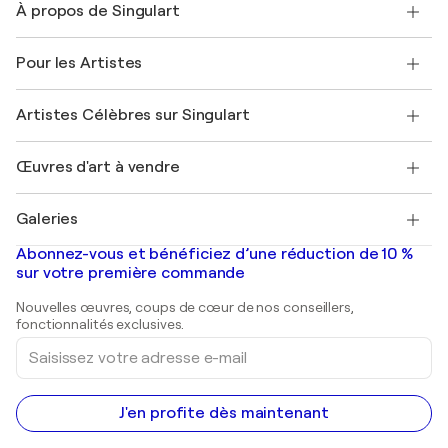
À propos de Singulart
Expédition
Politique de retour
A propos de nous
Témoignages de clients
Pour les Artistes
FAQ
Offrir une carte cadeau
Sociétés affiliées
Rejoignez notre programme commercial
Rejoindre Singulart en tant qu'artiste
Nos artistes
Mon compte
Artistes Célèbres sur Singulart
Se connecter en tant qu'Artiste
Magazine Singulart
Protection acheteur
Emplois
+33 1 76 44 06 42
Henri Matisse
Découvrez une sélection d'art original
Œuvres d'art à vendre
Marc Chagall
Pablo Picasso
Tableaux à vendre
Salvador Dalí
Galeries
Tableaux abstraits à vendre
Banksy
Peintures à l'huile
Mr. Brainwash
Galeries d'art en France
Abonnez-vous et bénéficiez d’une réduction de 10 %
Peintures de paysage
Shepard Fairey
Galeries d'art en Belgique
sur votre première commande
Estampes
Sculptures
Nouvelles œuvres, coups de cœur de nos conseillers,
Peintures acryliques
fonctionnalités exclusives.
Saisissez
votre
adresse
e-
mail
J'en profite dès maintenant