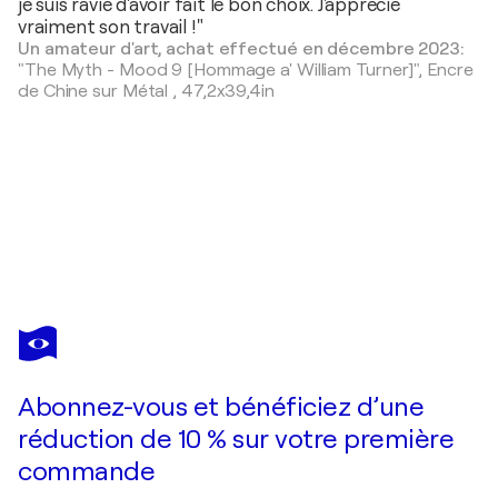
je suis ravie d'avoir fait le bon choix. J'apprécie
vraiment son travail !"
Un amateur d'art, achat effectué en décembre 2023:
"The Myth - Mood 9 [Hommage a' William Turner]",
Encre
de Chine sur Métal
,
47,2x39,4in
CHRISTOPH ROBAUSCH
NEXUS 4.01 - Series Archaic/Modern
2 380 $US
Faire une offre
Acquérir
Abonnez-vous et bénéficiez d’une
réduction de 10 % sur votre première
commande