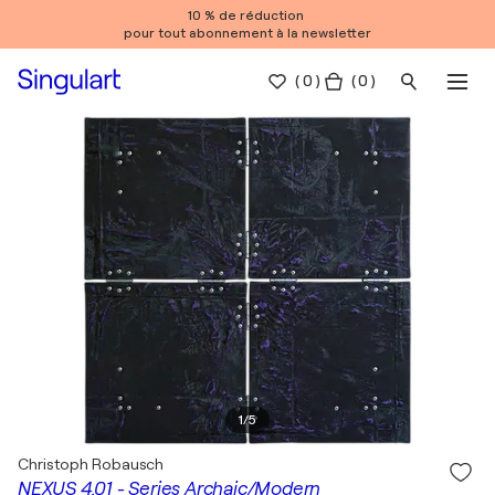
10 % de réduction
pour tout abonnement à la newsletter
(
0
)
( 0 )
1
/
5
Christoph Robausch
NEXUS 4.01 - Series Archaic/Modern