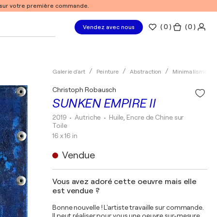
% sur votre première commande.
(
0
)
( 0 )
Vendez avec nous
Galerie d'art
Peinture
Abstraction
Minimalisme
Christoph Robausch
SUNKEN EMPIRE II
2019
• Autriche
•
Huile, Encre de Chine sur
Toile
16 x 16 in
Vendue
Vous avez adoré cette oeuvre mais elle
est vendue ?
Bonne nouvelle ! L'artiste travaille sur commande.
Il peut réaliser pour vous une oeuvre sur-mesure,