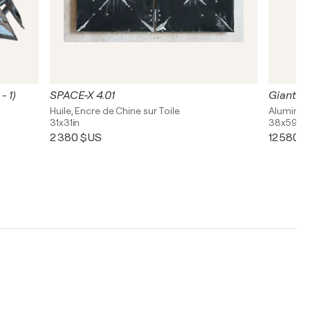
- 1)
SPACE-X 4.01
Giant Na
Huile, Encre de Chine sur Toile
Aluminiu
31x31in
38x59x13
2 380 $US
12 580 