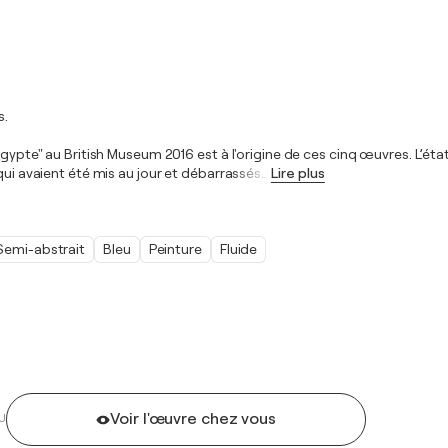
s.
'Egypte" au British Museum 2016 est à l'origine de ces cinq œuvres. L’é
qui avaient été mis au jour et débarrassés
…
Lire plus
Semi-abstrait
Bleu
Peinture
Fluide
Voir l'œuvre chez vous
U