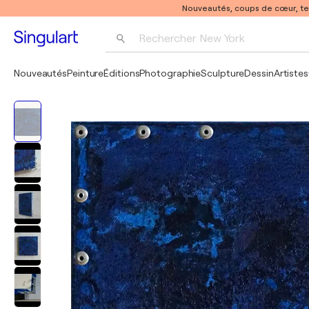
Nouveautés, coups de cœur, t
Rechercher 
New York
Photographie
Nouveautés
Peinture
Éditions
Photographie
Sculpture
Dessin
Artistes
Pop Art
Pablo Picasso