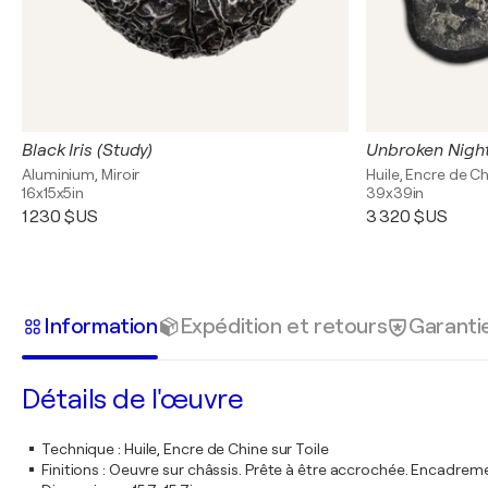
Black Iris (Study)
Unbroken Night 
Aluminium, Miroir
Huile, Encre de Ch
16x15x5in
39x39in
1 230 $US
3 320 $US
Information
Expédition et retours
Garanti
Détails de l'œuvre
Technique
:
Huile, Encre de Chine sur Toile
Finitions
:
Oeuvre sur châssis. Prête à être accrochée. Encadre