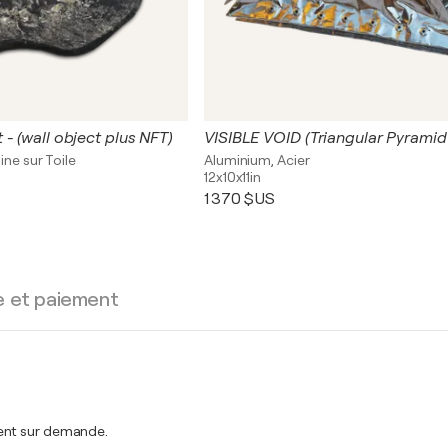
- (wall object plus NFT)
VISIBLE VOID (Triangular Pyramid 
ine sur Toile
Aluminium, Acier
12x10x11in
1 370 $US
e et paiement
ment sur demande.