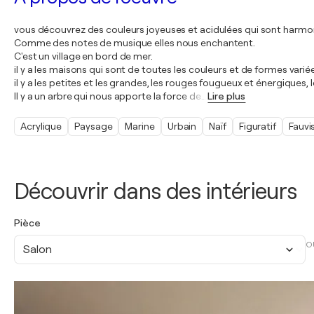
vous découvrez des couleurs joyeuses et acidulées qui sont harmo
Comme des notes de musique elles nous enchantent.
C'est un village en bord de mer.
il y a les maisons qui sont de toutes les couleurs et de formes varié
il y a les petites et les grandes, les rouges fougueux et énergiques
Il y a un arbre qui nous apporte la force de
…
Lire plus
Acrylique
Paysage
Marine
Urbain
Naïf
Figuratif
Fauv
Découvrir dans des intérieurs
Pièce
O
Salon