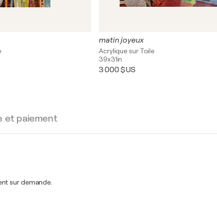
matin joyeux
e
Acrylique sur Toile
39x31in
3 000 $US
e et paiement
ment sur demande.