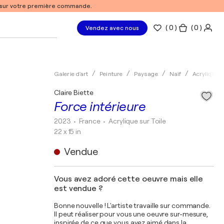
% sur votre première commande.
(
0
)
( 0 )
Vendez avec nous
Galerie d'art
Peinture
Paysage
Naïf
Acrylique
Claire Biette
Force intérieure
2023
• France
•
Acrylique sur Toile
22 x 15 in
Vendue
Vous avez adoré cette oeuvre mais elle
est vendue ?
Bonne nouvelle ! L'artiste travaille sur commande.
Il peut réaliser pour vous une oeuvre sur-mesure,
inspirée de ce que vous avez aimé dans la