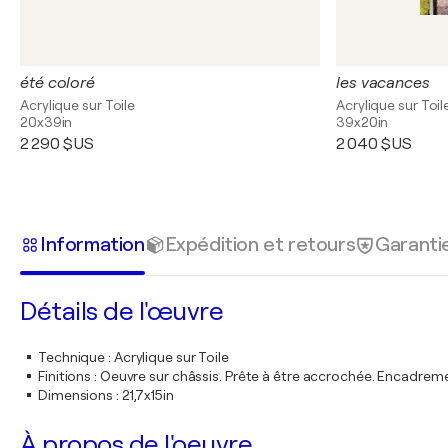
été coloré
les vacances
Acrylique sur Toile
Acrylique sur Toil
20x39in
39x20in
2 290 $US
2 040 $US
Information
Expédition et retours
Garanti
Détails de l'œuvre
Technique
:
Acrylique sur Toile
Finitions
:
Oeuvre sur châssis. Prête à être accrochée. Encadre
Dimensions
:
21,7x15in
À propos de l'oeuvre