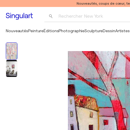
Nouveautés, coups de cœur, t
Rechercher 
New York
Photographie
Nouveautés
Peinture
Éditions
Photographie
Sculpture
Dessin
Artistes
Pop Art
Pablo Picasso