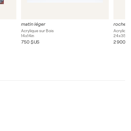
matin léger
rochers
Acrylique sur Bois
Acrylique
14x14in
24x35in
750 $US
2 900 $