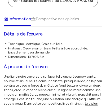
Voir toutes les œuvres de CLAUDIA AMADESI
Information
Perspective des galeries
Détails de l'œuvre
Technique
:
Acrylique, Craie sur Toile
Finitions
:
Oeuvre sur châssis. Prête à être accrochée.
Encadrement sur demande.
Dimensions
:
19,7x23,6in
À propos de l'oeuvre
Une ligne noire traverse la surface, telle une présence vivante,
courbe et sinueuse. La couleur délicate, presque livide, de la peau
contraste avec la force du métal. Le fond texturé, divisé en deux
zones, crée un espace silencieux où la ligne se meut comme une
impulsion maîtrisée. Le rouge, minimal et vibrant, n'envahit pas : il
émerge. Il est une touche, une pulsation, une énergie qui affleure
sous la peau. Dans cette composition, Éros s'insinue
…
Lire plus