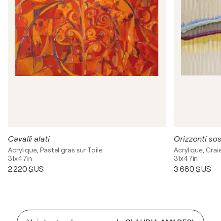
Cavalli alati
Orizzonti so
Acrylique, Pastel gras sur Toile
Acrylique, Craie
31x47in
31x47in
2 220 $US
3 680 $US