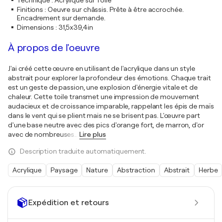
Technique
:
Acrylique sur Toile
Finitions
:
Oeuvre sur châssis. Prête à être accrochée.
Encadrement sur demande.
Dimensions
:
31,5x39,4in
À propos de l'oeuvre
J'ai créé cette œuvre en utilisant de l'acrylique dans un style
abstrait pour explorer la profondeur des émotions. Chaque trait
est un geste de passion, une explosion d'énergie vitale et de
chaleur. Cette toile transmet une impression de mouvement
audacieux et de croissance imparable, rappelant les épis de maïs
dans le vent qui se plient mais ne se brisent pas. L'œuvre part
d'une base neutre avec des pics d'orange fort, de marron, d'or
avec de nombreuses
…
Lire plus
Description traduite automatiquement.
Acrylique
Paysage
Nature
Abstraction
Abstrait
Herbe
Expédition et retours