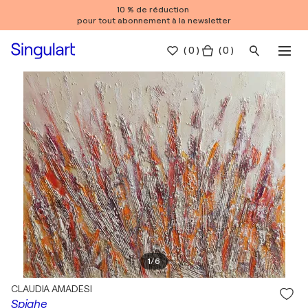
10 % de réduction
pour tout abonnement à la newsletter
(
0
)
( 0 )
1
/
6
CLAUDIA AMADESI
Spighe