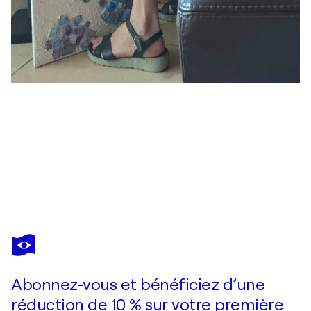
CLAUDIA
AMADESI
Vous avez adoré cette oeuvre mais elle est vendue ?
Spighe
Abonnez-vous et bénéficiez d’une
Je passe commande
réduction de 10 % sur votre première