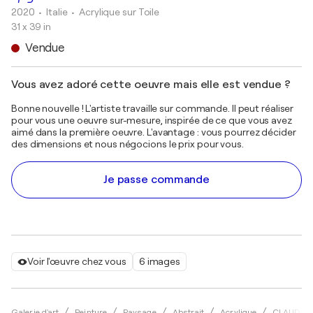
2020
• Italie
•
Acrylique sur Toile
31 x 39 in
Vendue
Vous avez adoré cette oeuvre mais elle est vendue ?
Bonne nouvelle ! L'artiste travaille sur commande. Il peut réaliser
pour vous une oeuvre sur-mesure, inspirée de ce que vous avez
aimé dans la première oeuvre. L'avantage : vous pourrez décider
des dimensions et nous négocions le prix pour vous.
Je passe commande
Voir l'œuvre chez vous
6 images
Galerie d'art
Peinture
Paysage
Abstrait
Acrylique
CLAUDIA 