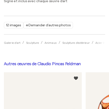
Signé et inclus avec chaque œuvre d'art
12 images
Demander d'autres photos
Galerie d'art
Sculpture
Animaux
Sculpture d'extérieur
Acier Ino
Autres œuvres de
Claudio Pincas Feldman