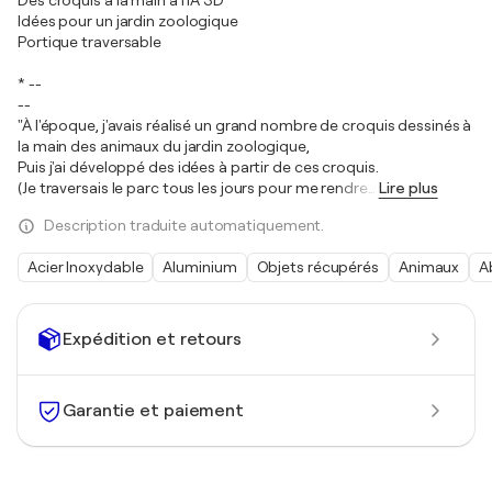
Des croquis à la main à l'IA 3D
Idées pour un jardin zoologique
Portique traversable
* --
--
"À l'époque, j'avais réalisé un grand nombre de croquis dessinés à
la main des animaux du jardin zoologique,
Puis j'ai développé des idées à partir de ces croquis.
(Je traversais le parc tous les jours pour me rendre
…
Lire plus
Description traduite automatiquement.
Acier Inoxydable
Aluminium
Objets récupérés
Animaux
A
Expédition et retours
Garantie et paiement