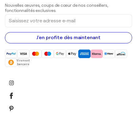
Sculptures
Nouvelles œuvres, coups de cœur de nos conseillers,
Peintures acryliques
fonctionnalités exclusives.
Saisissez
votre
adresse
e-
mail
J'en profite dès maintenant
Virement
bancaire