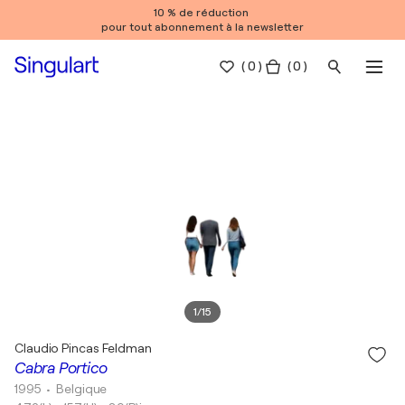
10 % de réduction
pour tout abonnement à la newsletter
(
0
)
( 0 )
1
/
15
Claudio Pincas Feldman
Cabra Portico
1995
• Belgique