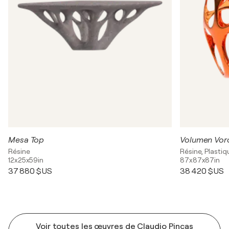
Mesa Top
Volumen Vor
Résine
Résine, Plastiq
12x25x59in
87x87x87in
37 880 $US
38 420 $US
Voir toutes les œuvres de Claudio Pincas