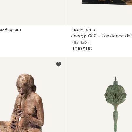
ez Reguera
Juca Maximo
79x18x12in
11 910 $US