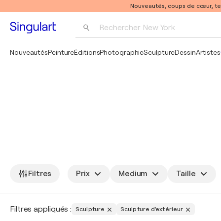
Nouveautés, coups de cœur, t
Rechercher 
New York
Photographie
Nouveautés
Peinture
Éditions
Photographie
Sculpture
Dessin
Artistes
Pop Art
Pablo Picasso
Filtres
Prix
Medium
Taille
Filtres appliqués :
Sculpture
Sculpture d'extérieur