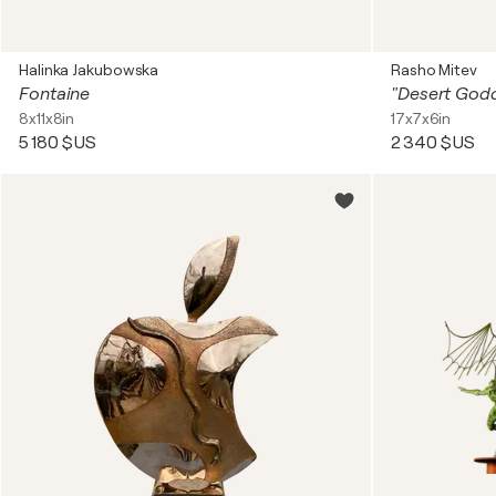
Halinka Jakubowska
Rasho Mitev
Fontaine
"Desert God
8x11x8in
17x7x6in
5 180 $US
2 340 $US