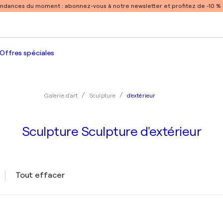
endances du moment :
abonnez-vous à notre newsletter et profitez de -10 
Offres spéciales
d'extérieur
Galerie d'art
Sculpture
Sculpture Sculpture d'extérieur
Tout effacer