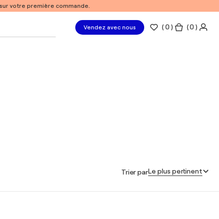
% sur votre première commande.
(
0
)
( 0 )
Vendez avec nous
Le plus pertinent
Trier par