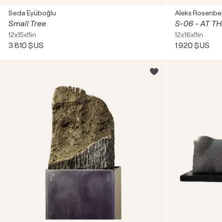
Seda Eyüboğlu
Aleks Rosenbe
Small Tree
S-06 - AT 
12x15x11in
12x16x11in
3 810 $US
1 920 $US