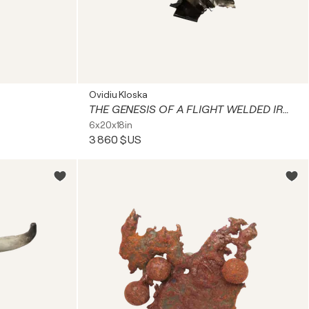
Ovidiu Kloska
THE GENESIS OF A FLIGHT WELDED IRON SCULPTURE BRUTALISM ONIRISM DECONTRUCTIVISM BY ROMANIAN MASTER OVIDIU KLOSKA
6x20x18in
3 860 $US