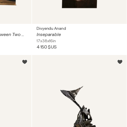
Divyendu Anand
Energy XXIX – The Reach Between Two Worlds
Inseparable
17x38x16in
4 150 $US