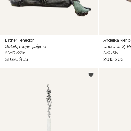
Esther Tenedor
Angelika Kienb
Sutak, mujer pájaro
Unisono 2, V
26x17x22in
8x9x5in
31 620 $US
2 010 $US