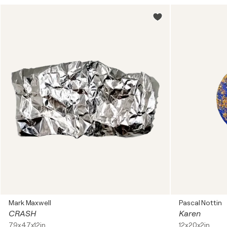
Mark Maxwell
Pascal Nottin
CRASH
Karen
79x47x12in
12x20x2in