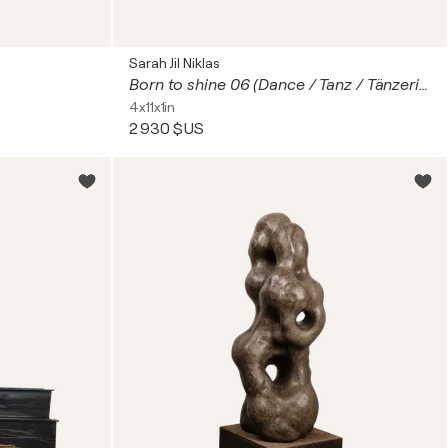
Sarah Jil Niklas
Born to shine 06 (Dance / Tanz / Tänzerin)
4x11x1in
2 930 $US