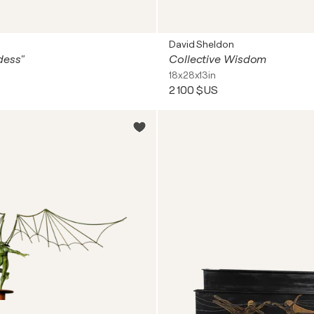
David Sheldon
dess"
Collective Wisdom
18x28x13in
2 100 $US