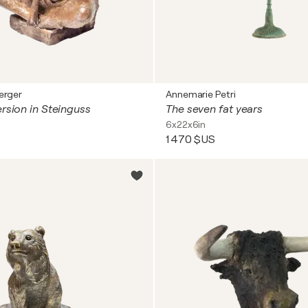
erger
Annemarie Petri
ersion in Steinguss
The seven fat years
6x22x6in
1 470 $US