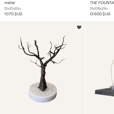
métal
THE FOUNTA
12x20x12in
21x106x21in
1 070 $US
13 600 $US