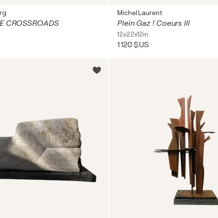
rg
Michel Laurent
THE CROSSROADS
Plein Gaz ! Coeurs III
12x22x12in
1 120 $US