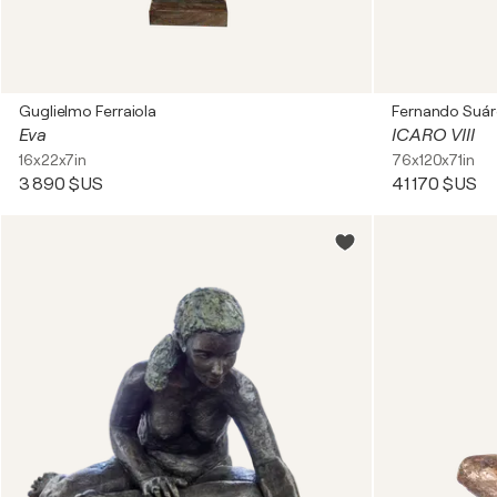
Guglielmo Ferraiola
Fernando Suár
Eva
ICARO VIII
16x22x7in
76x120x71in
3 890 $US
41 170 $US