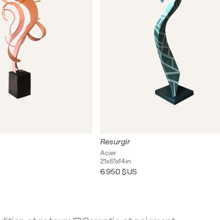
Resurgir
Acier
21x61x14in
6 950 $US