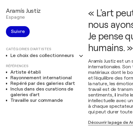
Aramís Justiz
« L'art peu
Espagne
nous ayons
Suivre
Je pense q
humains. »
CATÉGORIES D'ARTISTES
Le choix des collectionneurs
Aramís Justiz est un 
RÉFÉRENCES
internationales. Son 
Artiste établi
matériaux dont le boi
Rayonnement international
et l'équilibre des fo
Repéré par des galeries d'art
la nature, les émotion
Inclus dans des curations de
travail est de transme
galeries d'art
sentiments, il invite 
Travaille sur commande
intellectuelle avec u
à chaque spectateur 
qui peut durer toute 
Découvrir la page de Ar