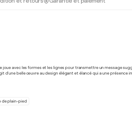
dition et retours
Garantie et paiement
 je joue avec les formes et les lignes pour transmettre un message sugges
s'agit d'une belle œuvre au design élégant et élancé qui a une présenc
 de plain-pied