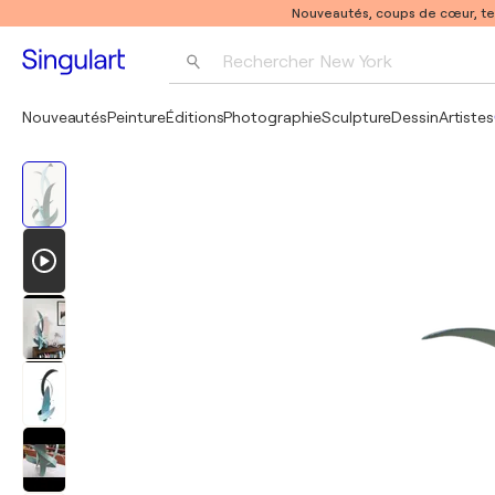
Nouveautés, coups de cœur, t
Rechercher 
New York
Photographie
Nouveautés
Peinture
Éditions
Photographie
Sculpture
Dessin
Artistes
Pop Art
Pablo Picasso