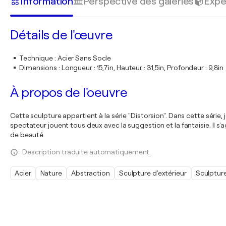
Information
Perspective des galeries
Expé
Détails de l'œuvre
Technique
:
Acier Sans Socle
Dimensions
:
Longueur : 15,7in, Hauteur : 31,5in, Profondeur : 9,8in
À propos de l'oeuvre
Cette sculpture appartient à la série "Distorsion". Dans cette série,
spectateur jouent tous deux avec la suggestion et la fantaisie. Il 
de beauté.
Description traduite automatiquement.
Acier
Nature
Abstraction
Sculpture d'extérieur
Sculpture