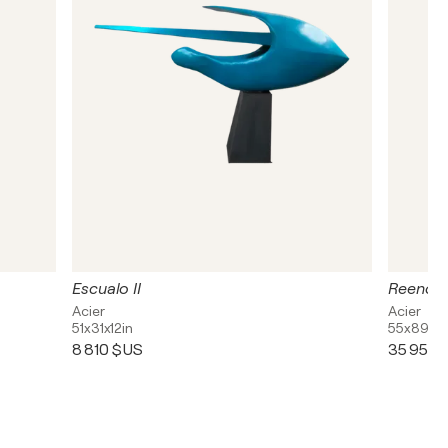
Escualo II
Reencue
Acier
Acier
51x31x12in
55x89x51
8 810 $US
35 950 