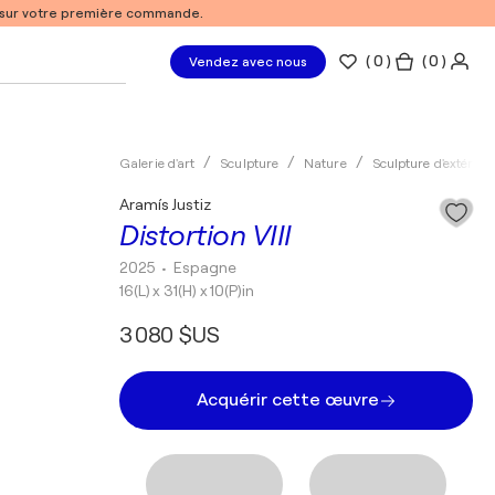
% sur votre première commande.
(
0
)
( 0 )
Vendez avec nous
Galerie d'art
Sculpture
Nature
Sculpture d'extérieu
Aramís Justiz
Distortion VIII
2025
• Espagne
16(L) x 31(H) x 10(P)in
3 080 $US
Acquérir cette œuvre