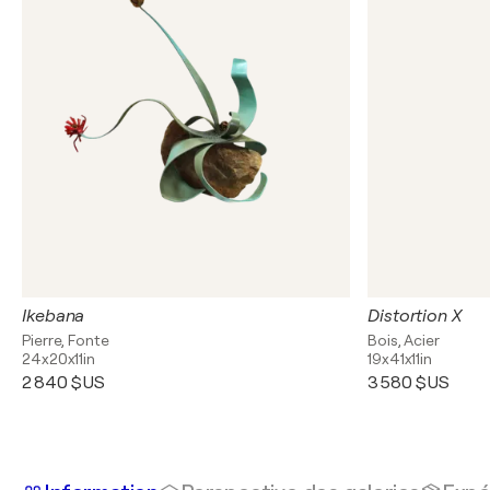
Ikebana
Distortion X
Pierre, Fonte
Bois, Acier
24x20x11in
19x41x11in
2 840 $US
3 580 $US