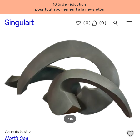
10 % de réduction
pour tout abonnement à la newsletter
(
0
)
( 0 )
1
/
10
Aramís Justiz
North Sea