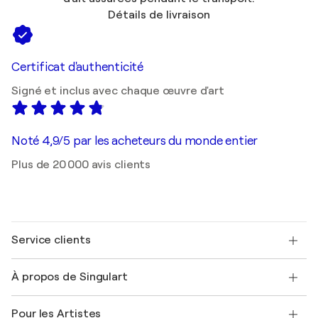
Détails de livraison
Certificat d'authenticité
Signé et inclus avec chaque œuvre d'art
Noté 4,9/5 par les acheteurs du monde entier
Plus de 20 000 avis clients
Service clients
Nous contacter
À propos de Singulart
Expédition
Politique de retour
A propos de nous
Témoignages de clients
Pour les Artistes
FAQ