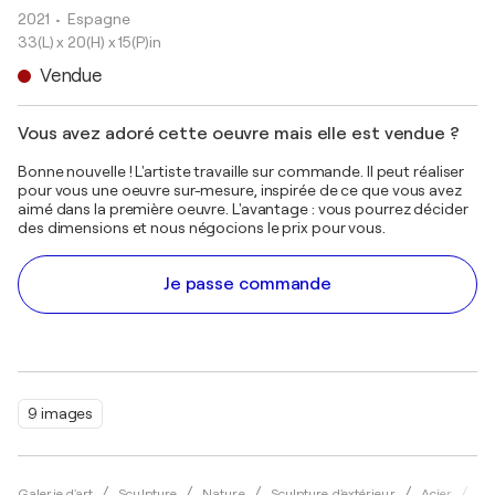
2021
• Espagne
33(L) x 20(H) x 15(P)in
Vendue
Vous avez adoré cette oeuvre mais elle est vendue ?
Bonne nouvelle ! L'artiste travaille sur commande. Il peut réaliser
pour vous une oeuvre sur-mesure, inspirée de ce que vous avez
aimé dans la première oeuvre. L'avantage : vous pourrez décider
des dimensions et nous négocions le prix pour vous.
Je passe commande
9 images
Galerie d'art
Sculpture
Nature
Sculpture d'extérieur
Acier
Ar