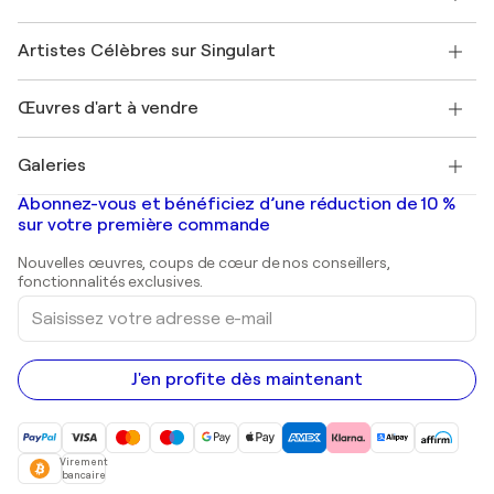
Offrir une carte cadeau
Sociétés affiliées
Rejoignez notre programme commercial
Rejoindre Singulart en tant qu'artiste
Nos artistes
Mon compte
Artistes Célèbres sur Singulart
Se connecter en tant qu'Artiste
Magazine Singulart
Protection acheteur
Emplois
+33 1 76 44 06 42
Henri Matisse
Découvrez une sélection d'art original
Œuvres d'art à vendre
Marc Chagall
Pablo Picasso
Tableaux à vendre
Salvador Dalí
Galeries
Tableaux abstraits à vendre
Banksy
Peintures à l'huile
Mr. Brainwash
Galeries d'art en France
Abonnez-vous et bénéficiez d’une réduction de 10 %
Peintures de paysage
Shepard Fairey
Galeries d'art en Belgique
sur votre première commande
Estampes
Sculptures
Nouvelles œuvres, coups de cœur de nos conseillers,
Peintures acryliques
fonctionnalités exclusives.
Saisissez
votre
adresse
e-
mail
J'en profite dès maintenant
Virement
bancaire