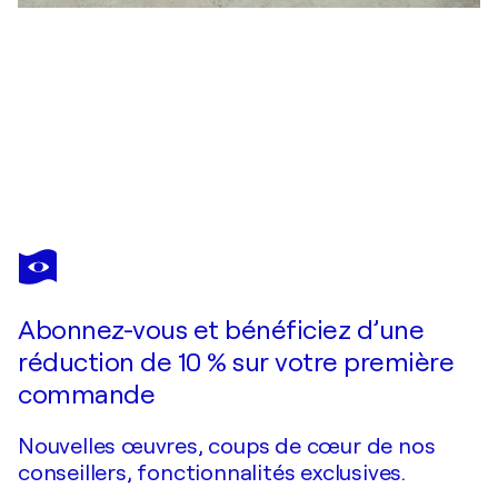
ARAMÍS
JUSTIZ
Vous avez adoré cette oeuvre mais elle est vendue ?
North Sea
Abonnez-vous et bénéficiez d’une
Je passe commande
réduction de 10 % sur votre première
commande
Nouvelles œuvres, coups de cœur de nos
conseillers, fonctionnalités exclusives.