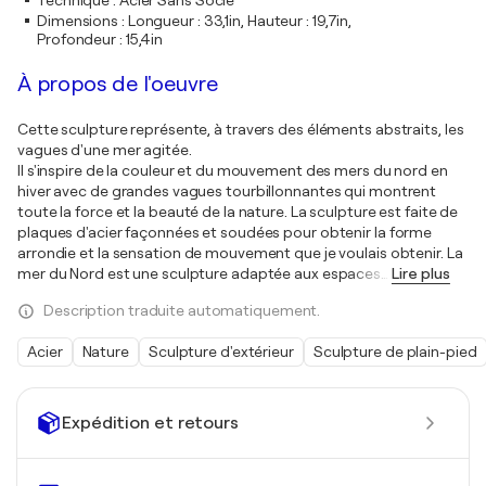
Technique
:
Acier Sans Socle
Dimensions
:
Longueur : 33,1in, Hauteur : 19,7in,
Profondeur : 15,4in
À propos de l'oeuvre
Cette sculpture représente, à travers des éléments abstraits, les
vagues d'une mer agitée.
Il s'inspire de la couleur et du mouvement des mers du nord en
hiver avec de grandes vagues tourbillonnantes qui montrent
toute la force et la beauté de la nature. La sculpture est faite de
plaques d'acier façonnées et soudées pour obtenir la forme
arrondie et la sensation de mouvement que je voulais obtenir. La
mer du Nord est une sculpture adaptée aux espaces
…
Lire plus
Description traduite automatiquement.
Acier
Nature
Sculpture d'extérieur
Sculpture de plain-pied
Expédition et retours