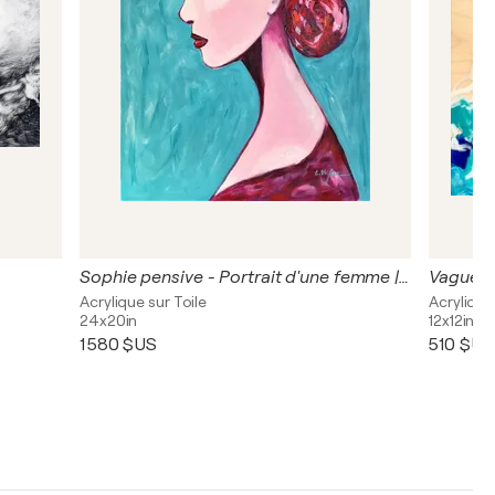
Sophie pensive - Portrait d'une femme | Woman portrait |
Vague a
Acrylique sur Toile
Acrylique
24x20in
12x12in
1 580 $US
510 $US