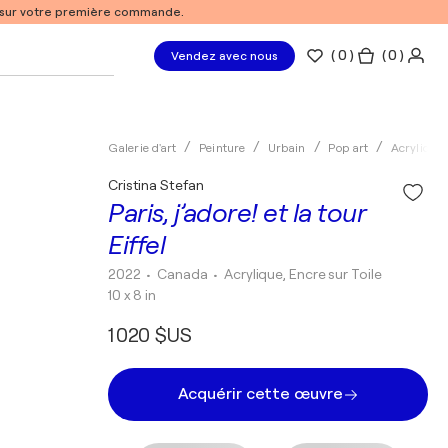
% sur votre première commande.
(
0
)
( 0 )
Vendez avec nous
Galerie d'art
Peinture
Urbain
Pop art
Acrylique
Cristina Stefan
Paris, j’adore! et la tour
Eiffel
2022
• Canada
•
Acrylique, Encre sur Toile
10 x 8 in
1 020 $US
Acquérir cette œuvre