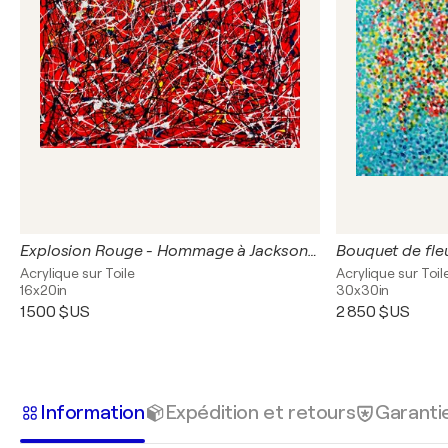
Explosion Rouge - Hommage à Jackson Pollock | Peinture Abstraite Énergie Passionnée
Acrylique sur Toile
Acrylique sur Toil
16x20in
30x30in
1 500 $US
2 850 $US
Information
Expédition et retours
Garanti