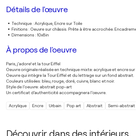
Détails de l'œuvre
Technique
:
Acrylique, Encre sur Toile
Finitions
:
Oeuvre sur châssis. Prête à être accrochée. Encadre
Dimensions
:
10x8in
À propos de l'oeuvre
Paris, j’adore! et la tour Eiffel
Oeuvre originale réalisée en technique mixte: acrylique et encre sur 
Oeuvre qui intègre la Tour Eiffel et du lettrage sur un fond abstrait.
Couleurs utilisées: bleu, rouge, doré, cuivre, blanc et noir.
Style de l’oeuvre: abstrait pop-art
Un certificat d’authenticité accompagnera l’oeuvre.
Acrylique
Encre
Urbain
Pop art
Abstrait
Semi-abstrait
Découvrir dans des intérieurs