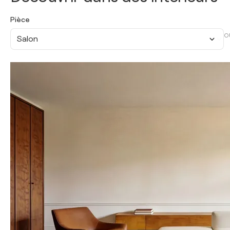
Pièce
O
Salon