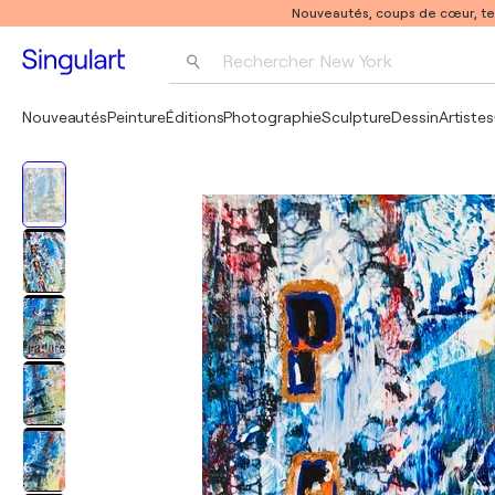
Nouveautés, coups de cœur, t
Rechercher 
New York
Photographie
Nouveautés
Peinture
Éditions
Photographie
Sculpture
Dessin
Artistes
Pop Art
Pablo Picasso