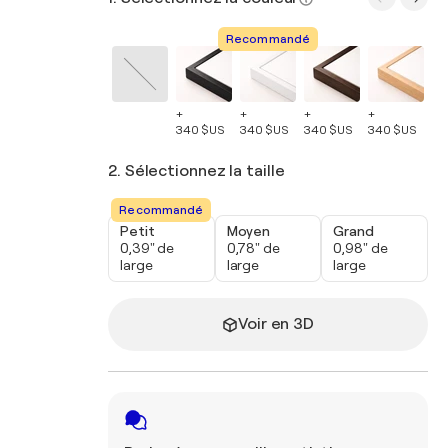
Recommandé
+
+
+
+
+
340 $US
340 $US
340 $US
340 $US
34
2. Sélectionnez la taille
Recommandé
Petit
Moyen
Grand
0,39" de
0,78" de
0,98" de
large
large
large
Voir en 3D