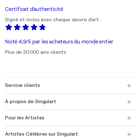
Certificat d'authenticité
Signé et inclus avec chaque œuvre d'art
Noté 4,9/5 par les acheteurs du monde entier
Plus de 20 000 avis clients
Service clients
Nous contacter
À propos de Singulart
Expédition
Politique de retour
A propos de nous
Témoignages de clients
Pour les Artistes
FAQ
Offrir une carte cadeau
Sociétés affiliées
Rejoignez notre programme commercial
Rejoindre Singulart en tant qu'artiste
Nos artistes
Mon compte
Artistes Célèbres sur Singulart
Se connecter en tant qu'Artiste
Magazine Singulart
Protection acheteur