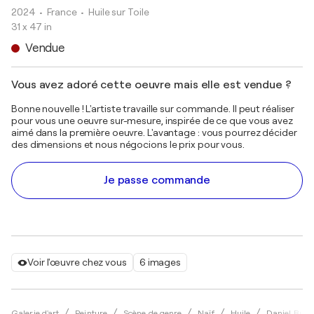
2024
• France
•
Huile sur Toile
31 x 47 in
Vendue
Vous avez adoré cette oeuvre mais elle est vendue ?
Bonne nouvelle ! L'artiste travaille sur commande. Il peut réaliser
pour vous une oeuvre sur-mesure, inspirée de ce que vous avez
aimé dans la première oeuvre. L'avantage : vous pourrez décider
des dimensions et nous négocions le prix pour vous.
Je passe commande
Voir l'œuvre chez vous
6 images
Galerie d'art
Peinture
Scène de genre
Naïf
Huile
Daniel Burg