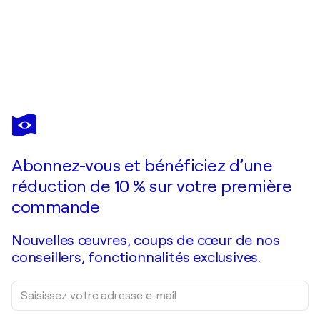
DANIEL
BURGRAEVE
Vous avez adoré cette oeuvre mais elle est vendue ?
ARBRE DE VIE.ARBRE DE JOIE.
Abonnez-vous et bénéficiez d’une
Je passe commande
réduction de 10 % sur votre première
commande
Nouvelles œuvres, coups de cœur de nos
conseillers, fonctionnalités exclusives.