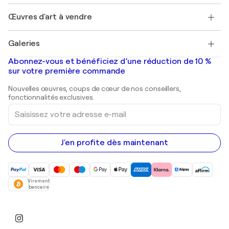
Emplois
+33 1 76 44 06 42
Henri Matisse
Découvrez une sélection d'art original
Œuvres d'art à vendre
Marc Chagall
Pablo Picasso
Tableaux à vendre
Salvador Dalí
Galeries
Tableaux abstraits à vendre
Banksy
Peintures à l'huile
Mr. Brainwash
Galeries d'art en France
Abonnez-vous et bénéficiez d’une réduction de 10 %
Peintures de paysage
Shepard Fairey
Galeries d'art en Belgique
sur votre première commande
Estampes
Sculptures
Nouvelles œuvres, coups de cœur de nos conseillers,
Peintures acryliques
fonctionnalités exclusives.
Saisissez
votre
adresse
e-
mail
J'en profite dès maintenant
Virement
bancaire