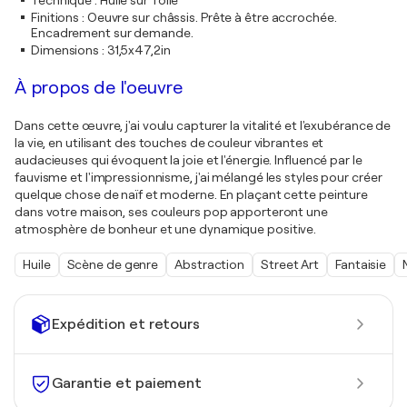
Technique
:
Huile sur Toile
Finitions
:
Oeuvre sur châssis. Prête à être accrochée.
Encadrement sur demande.
Dimensions
:
31,5x47,2in
À propos de l'oeuvre
Dans cette œuvre, j'ai voulu capturer la vitalité et l'exubérance de
la vie, en utilisant des touches de couleur vibrantes et
audacieuses qui évoquent la joie et l'énergie. Influencé par le
fauvisme et l'impressionnisme, j'ai mélangé les styles pour créer
quelque chose de naïf et moderne. En plaçant cette peinture
dans votre maison, ses couleurs pop apporteront une
atmosphère de bonheur et une dynamique positive.
Huile
Scène de genre
Abstraction
Street Art
Fantaisie
Expédition et retours
Garantie et paiement