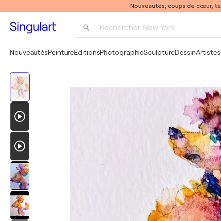
Nouveautés, coups de cœur, t
Rechercher 
New York
Photographie
Nouveautés
Peinture
Éditions
Photographie
Sculpture
Dessin
Artistes
Pop Art
Pablo Picasso