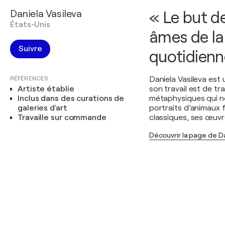
Daniela Vasileva
« Le but de
États-Unis
âmes de la 
Suivre
quotidienn
RÉFÉRENCES
Daniela Vasileva est u
Artiste établie
son travail est de tr
Inclus dans des curations de
métaphysiques qui no
galeries d'art
portraits d’animaux f
Travaille sur commande
classiques, ses œuvr
Découvrir la page de Da