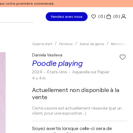
% sur votre première commande.
(
0
)
( 0 )
Vendez avec nous
Galerie d'art
Peinture
Scène de genre
Minimalisme
Daniela Vasileva
Poodle playing
2024
• États-Unis
•
Aquarelle sur Papier
4 x 4 in
Actuellement non disponible à la
vente
Cette oeuvre est actuellement réservée (par un
client, pour une exposition...).
Soyez avertis lorsque celle-ci sera de