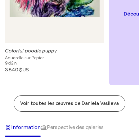
Découv
Colorful poodle puppy
Aquarelle sur Papier
9x12in
3 840 $US
Voir toutes les œuvres de Daniela Vasileva
Information
Perspective des galeries