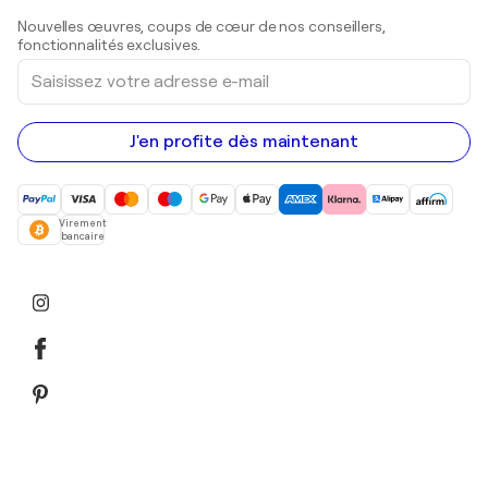
Sculptures
Nouvelles œuvres, coups de cœur de nos conseillers,
Peintures acryliques
fonctionnalités exclusives.
Saisissez
votre
adresse
e-
mail
J'en profite dès maintenant
Virement
bancaire