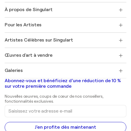
Nous contacter
À propos de Singulart
Expédition
Politique de retour
A propos de nous
Témoignages de clients
Pour les Artistes
FAQ
Offrir une carte cadeau
Sociétés affiliées
Rejoignez notre programme commercial
Rejoindre Singulart en tant qu'artiste
Nos artistes
Mon compte
Artistes Célèbres sur Singulart
Se connecter en tant qu'Artiste
Magazine Singulart
Protection acheteur
Emplois
+33 1 76 44 06 42
Henri Matisse
Découvrez une sélection d'art original
Œuvres d'art à vendre
Marc Chagall
Pablo Picasso
Tableaux à vendre
Salvador Dalí
Galeries
Tableaux abstraits à vendre
Banksy
Peintures à l'huile
Mr. Brainwash
Galeries d'art en France
Abonnez-vous et bénéficiez d’une réduction de 10 %
Peintures de paysage
Shepard Fairey
Galeries d'art en Belgique
sur votre première commande
Estampes
Sculptures
Nouvelles œuvres, coups de cœur de nos conseillers,
Peintures acryliques
fonctionnalités exclusives.
Saisissez
votre
adresse
e-
mail
J'en profite dès maintenant