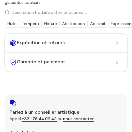
glacis des couleurs
Description traduite automatiquement.
Huile
Tempera
Nature
Abstraction
Abstrait
Expressio
Expédition et retours
Garantie et paiement
Parlez à un conseiller artistique
Appel
+33 1 76 44 06 42
ou
nous contacter