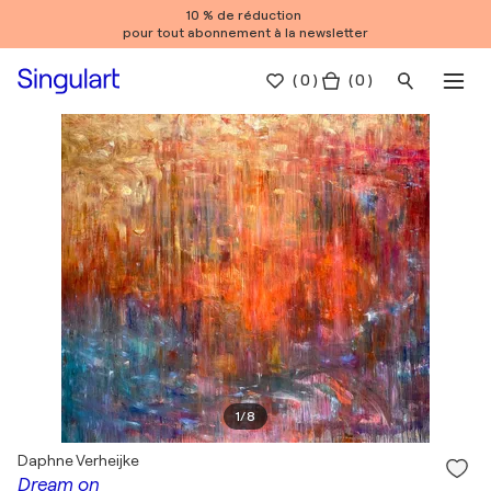
10 % de réduction
pour tout abonnement à la newsletter
(
0
)
( 0 )
1
/
8
Daphne Verheijke
Dream on