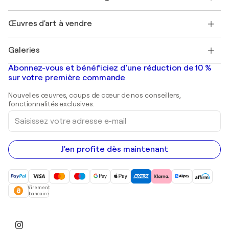
Magazine Singulart
Protection acheteur
Emplois
+33 1 76 44 06 42
Henri Matisse
Découvrez une sélection d'art original
Œuvres d'art à vendre
Marc Chagall
Pablo Picasso
Tableaux à vendre
Salvador Dalí
Galeries
Tableaux abstraits à vendre
Banksy
Peintures à l'huile
Mr. Brainwash
Galeries d'art en France
Abonnez-vous et bénéficiez d’une réduction de 10 %
Peintures de paysage
Shepard Fairey
Galeries d'art en Belgique
sur votre première commande
Estampes
Sculptures
Nouvelles œuvres, coups de cœur de nos conseillers,
Peintures acryliques
fonctionnalités exclusives.
Saisissez
votre
adresse
e-
mail
J'en profite dès maintenant
Virement
bancaire