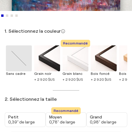
1. Sélectionnez la couleur
Recommandé
Sans cadre
Grain noir
Grain blanc
Bois foncé
Bois cla
+ 2 920 $US
+ 2 920 $US
+ 2 920 $US
+ 2 920
2. Sélectionnez la taille
Recommandé
Petit
Moyen
Grand
0,39" de large
0,78" de large
0,98" de large