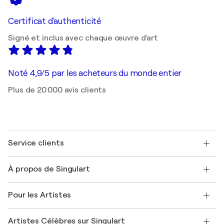
Certificat d'authenticité
Signé et inclus avec chaque œuvre d'art
Noté 4,9/5 par les acheteurs du monde entier
Plus de 20 000 avis clients
Service clients
Nous contacter
À propos de Singulart
Expédition
Politique de retour
A propos de nous
Témoignages de clients
Pour les Artistes
FAQ
Offrir une carte cadeau
Sociétés affiliées
Rejoignez notre programme commercial
Rejoindre Singulart en tant qu'artiste
Nos artistes
Mon compte
Artistes Célèbres sur Singulart
Se connecter en tant qu'Artiste