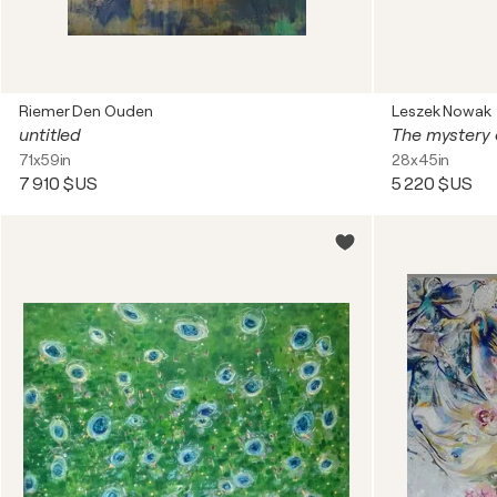
Riemer Den Ouden
Leszek Nowak
untitled
The mystery o
71x59in
28x45in
7 910 $US
5 220 $US