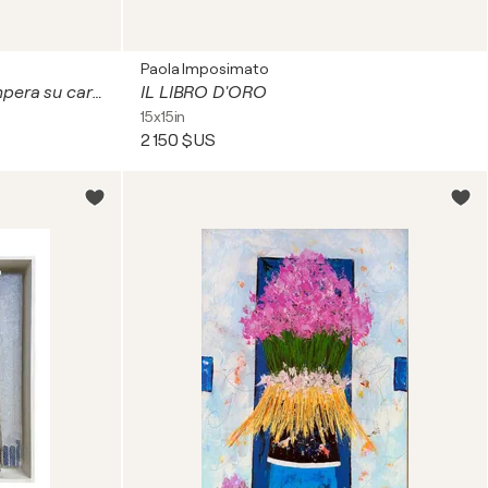
Paola Imposimato
Spiaggia all'alba (1992) - tempera su cartoncino - cm 35 x 25
IL LIBRO D'ORO
15x15in
2 150 $US