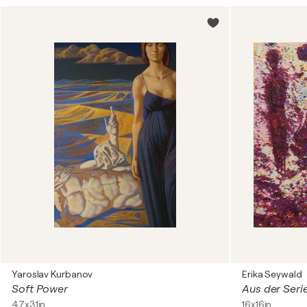
Yaroslav Kurbanov
Erika Seywald
Soft Power
47x31in
16x16in