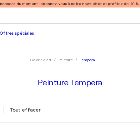
endances du moment :
abonnez-vous à notre newsletter et profitez de -10 
Offres spéciales
Tempera
Galerie d'art
Peinture
Peinture Tempera
Tout effacer