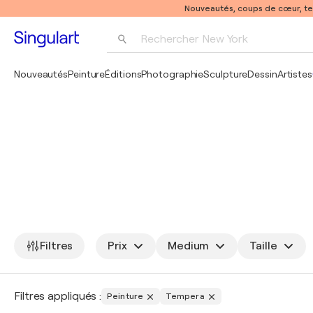
Nouveautés, coups de cœur, t
Rechercher 
New York
Photographie
Nouveautés
Peinture
Éditions
Photographie
Sculpture
Dessin
Artistes
Pop Art
Pablo Picasso
Filtres
Prix
Medium
Taille
Filtres appliqués :
Peinture
Tempera