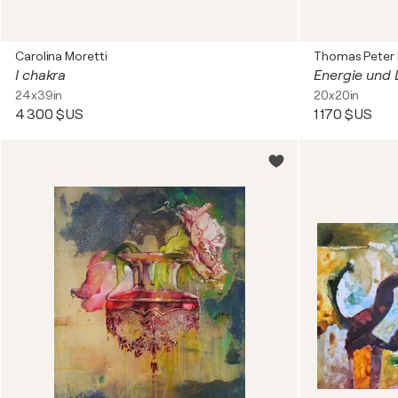
Carolina Moretti
Thomas Peter 
I chakra
24x39in
20x20in
4 300 $US
1 170 $US