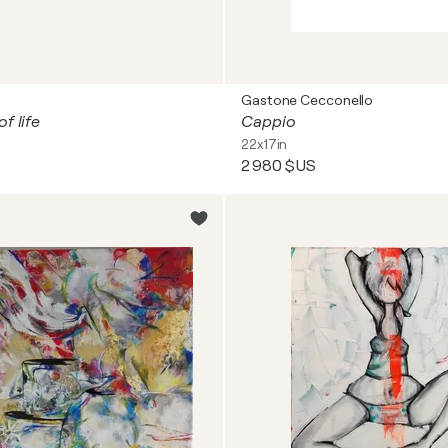
Gastone Cecconello
f life
Cappio
22x17in
2 980 $US