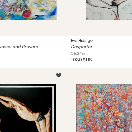
Eva Hidalgo
h vases and flowers
Despertar
31x24in
1 930 $US