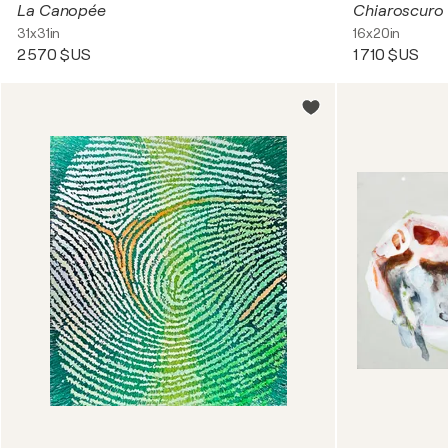
La Canopée
Chiaroscuro of
31x31in
16x20in
2 570 $US
1 710 $US