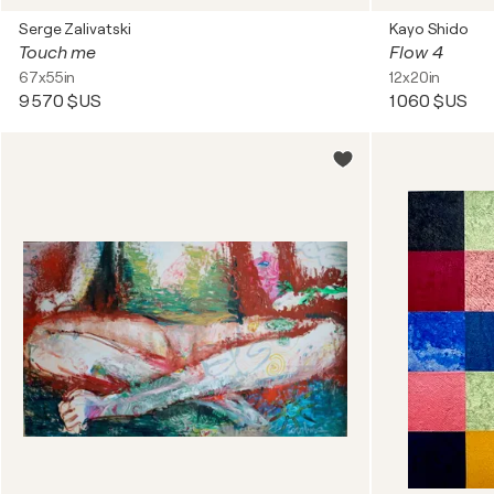
Serge Zalivatski
Kayo Shido
Touch me
Flow 4
67x55in
12x20in
9 570 $US
1 060 $US