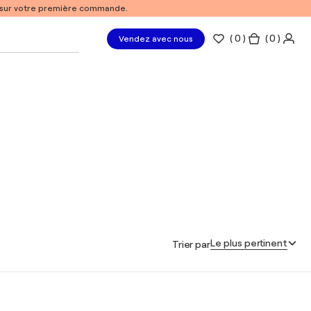
% sur votre première commande.
(
0
)
( 0 )
Vendez avec nous
Le plus pertinent
Trier par