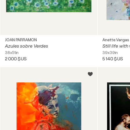
JOAN PARRAMON
Anette Vargas
Azules sobre Verdes
Still life wit
38x51in
39x39in
2 000 $US
5 140 $US