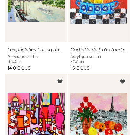
Les péniches le long du quai.
Corbeille de fruits fond rouge
Acrylique sur Lin
Acrylique sur Lin
38x51in
22x18in
14 010 $US
1 510 $US