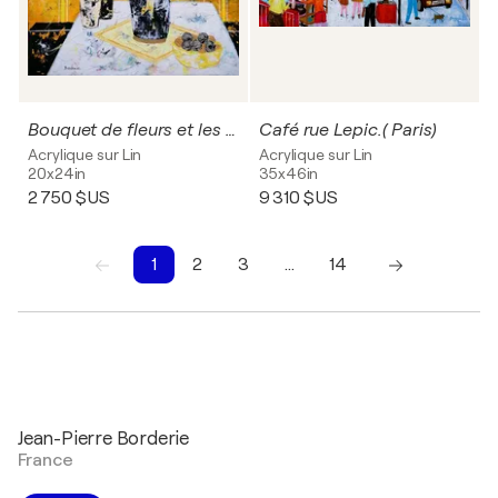
Bouquet de fleurs et les deux bancs.
Café rue Lepic.( Paris)
Acrylique sur Lin
Acrylique sur Lin
20x24in
35x46in
2 750 $US
9 310 $US
1
2
3
…
14
1
2
3
4
5
6
7
8
9
10
Jean-Pierre Borderie
France