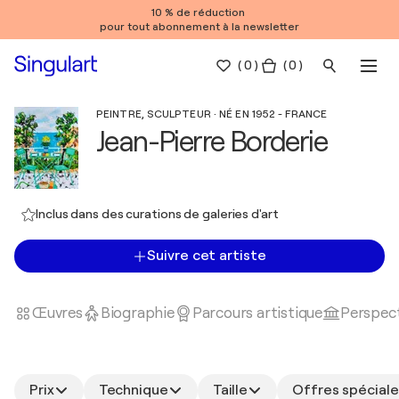
10 % de réduction
pour tout abonnement à la newsletter
(
0
)
( 0 )
PEINTRE, SCULPTEUR · NÉ EN 1952 - FRANCE
Jean-Pierre Borderie
Inclus dans des curations de galeries d'art
Suivre cet artiste
Œuvres
Biographie
Parcours artistique
Perspect
Prix
Technique
Taille
Offres spéciale