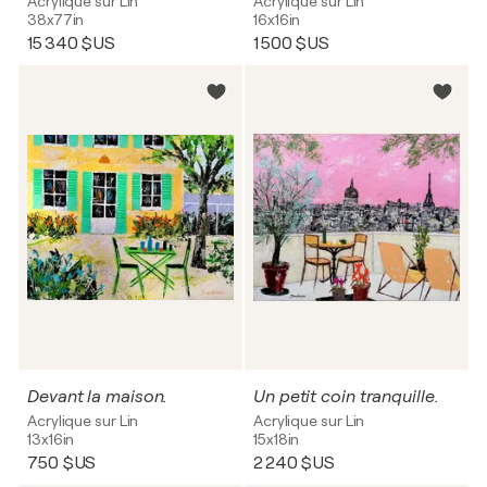
Acrylique sur Lin
Acrylique sur Lin
38x77in
16x16in
15 340 $US
1 500 $US
Devant la maison.
Un petit coin tranquille.
Acrylique sur Lin
Acrylique sur Lin
13x16in
15x18in
750 $US
2 240 $US