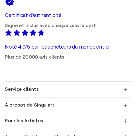
Certificat d'authenticité
Signé et inclus avec chaque œuvre d'art
Noté 4,9/5 par les acheteurs du monde entier
Plus de 20 000 avis clients
Service clients
Nous contacter
À propos de Singulart
Expédition
Politique de retour
A propos de nous
Témoignages de clients
Pour les Artistes
FAQ
Offrir une carte cadeau
Sociétés affiliées
Rejoignez notre programme commercial
Rejoindre Singulart en tant qu'artiste
Nos artistes
Mon compte