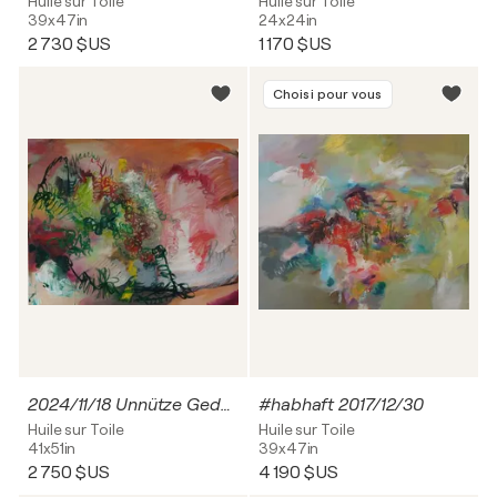
Huile sur Toile
Huile sur Toile
39x47in
24x24in
2 730 $US
1 170 $US
Choisi pour vous
2024/11/18 Unnütze Gedanken kreisen
#habhaft 2017/12/30
Huile sur Toile
Huile sur Toile
41x51in
39x47in
2 750 $US
4 190 $US