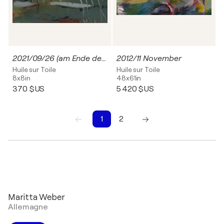
2021/09/26 (am Ende des Tages)
2012/11 November
Huile sur Toile
Huile sur Toile
8x8in
48x61in
370 $US
5 420 $US
1
2
1
2
Maritta Weber
Allemagne