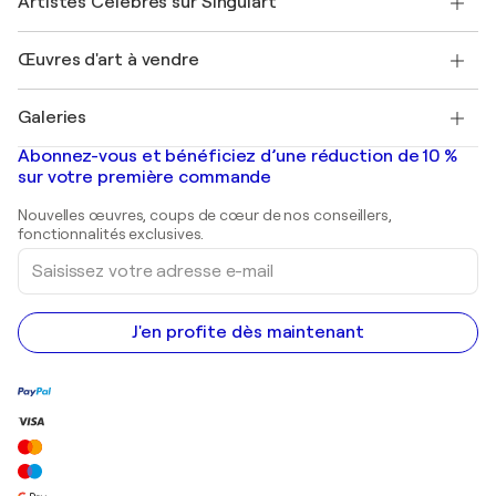
Artistes Célèbres sur Singulart
Se connecter en tant qu'Artiste
Magazine Singulart
Protection acheteur
Emplois
+33 1 76 44 06 42
Henri Matisse
Découvrez une sélection d'art original
Œuvres d'art à vendre
Marc Chagall
Pablo Picasso
Tableaux à vendre
Salvador Dalí
Galeries
Tableaux abstraits à vendre
Banksy
Peintures à l'huile
Mr. Brainwash
Galeries d'art en France
Abonnez-vous et bénéficiez d’une réduction de 10 %
Peintures de paysage
Shepard Fairey
Galeries d'art en Belgique
sur votre première commande
Estampes
Sculptures
Nouvelles œuvres, coups de cœur de nos conseillers,
Peintures acryliques
fonctionnalités exclusives.
Saisissez
votre
adresse
e-
mail
J'en profite dès maintenant