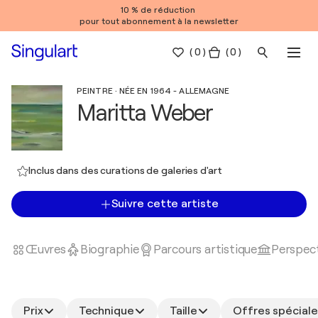
10 % de réduction
pour tout abonnement à la newsletter
(
0
)
( 0 )
PEINTRE · NÉE EN 1964 - ALLEMAGNE
Maritta Weber
Inclus dans des curations de galeries d'art
Suivre cette artiste
Œuvres
Biographie
Parcours artistique
Perspect
Prix
Technique
Taille
Offres spéciale