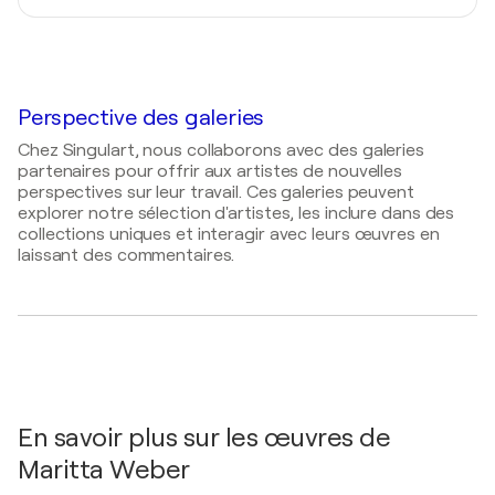
Wolfhagen, Allemagne
Museumsnacht) - Kassel, Allemagne
2012
2016
Schöppinger Forum für Kunstvermittlung -
Hünfeld + 100, Wettbewerbsausstellung / Museum
Transfer. Beiträge zur Kunstvermittlung N 8
Modern Art, Altes Gaswerk Hünfeld - Hünfeld,
Allemagne
Perspective des galeries
2013
Chez Singulart, nous collaborons avec des galeries
green. vert. verde / domaine gallery - Kassel,
partenaires pour offrir aux artistes de nouvelles
Allemagne
perspectives sur leur travail. Ces galeries peuvent
explorer notre sélection d'artistes, les inclure dans des
2005
collections uniques et interagir avec leurs œuvres en
hidden layers/verborgene schichten / Packhof -
laissant des commentaires.
Hann. Münden, Allemagne
2003
Interventionen / Regierungspräsidium Kassel -
Kassel, Allemagne
2000
Zwischenlager / Kulturfabrik Salzmann - Kassel,
Allemagne
En savoir plus sur les œuvres de
Maritta Weber
2000
Lagerregal / Kulturfabrik Salzmann - Kassel,