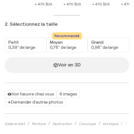
+ 470 $US
+ 470 $US
+ 470 $US
+ 470 
2. Sélectionnez la taille
Recommandé
Petit
Moyen
Grand
0,39" de large
0,78" de large
0,98" de large
Voir en 3D
Voir l'œuvre chez vous
6 images
Demander d'autres photos
Galerie d'art
Peinture
Abstraction
Classique
Acrylique
Dari