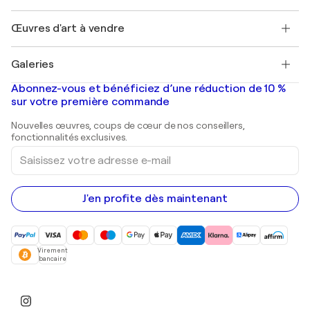
Protection acheteur
Emplois
+33 1 76 44 06 42
Henri Matisse
Découvrez une sélection d'art original
Œuvres d'art à vendre
Marc Chagall
Pablo Picasso
Tableaux à vendre
Salvador Dalí
Galeries
Tableaux abstraits à vendre
Banksy
Peintures à l'huile
Mr. Brainwash
Galeries d'art en France
Abonnez-vous et bénéficiez d’une réduction de 10 %
Peintures de paysage
Shepard Fairey
Galeries d'art en Belgique
sur votre première commande
Estampes
Sculptures
Nouvelles œuvres, coups de cœur de nos conseillers,
Peintures acryliques
fonctionnalités exclusives.
Saisissez
votre
adresse
e-
mail
J'en profite dès maintenant
Virement
bancaire