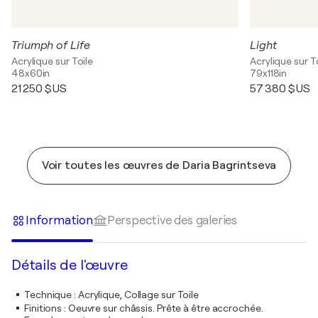
Triumph of Life
Light
Acrylique sur Toile
Acrylique sur T
48x60in
79x118in
21 250 $US
57 380 $US
Voir toutes les œuvres de Daria Bagrintseva
Information
Perspective des galeries
Détails de l'œuvre
Technique
:
Acrylique, Collage sur Toile
Finitions
:
Oeuvre sur châssis. Prête à être accrochée.