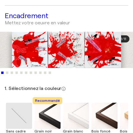
Encadrement
Mettez votre oeuvre en valeur
1
/
11
1. Sélectionnez la couleur
Recommandé
Sans cadre
Grain noir
Grain blanc
Bois foncé
Bois cla