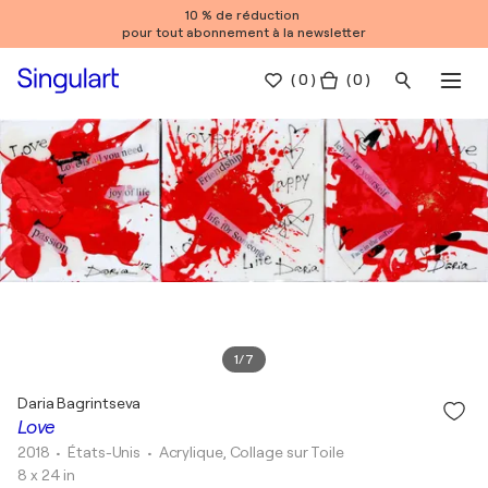
10 % de réduction
pour tout abonnement à la newsletter
(
0
)
( 0 )
1
/
7
Daria Bagrintseva
Love
2018
• États-Unis
•
Acrylique, Collage sur Toile
8 x 24 in