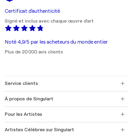
Certificat d'authenticité
Signé et inclus avec chaque œuvre d'art
Noté 4,9/5 par les acheteurs du monde entier
Plus de 20 000 avis clients
Service clients
Nous contacter
À propos de Singulart
Expédition
Politique de retour
A propos de nous
Témoignages de clients
Pour les Artistes
FAQ
Offrir une carte cadeau
Sociétés affiliées
Rejoignez notre programme commercial
Rejoindre Singulart en tant qu'artiste
Nos artistes
Mon compte
Artistes Célèbres sur Singulart
Se connecter en tant qu'Artiste
Magazine Singulart