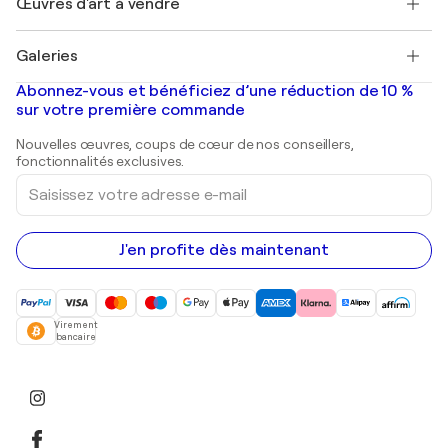
Œuvres d'art à vendre
Marc Chagall
Pablo Picasso
Tableaux à vendre
Salvador Dalí
Galeries
Tableaux abstraits à vendre
Banksy
Peintures à l'huile
Mr. Brainwash
Galeries d'art en France
Abonnez-vous et bénéficiez d’une réduction de 10 %
Peintures de paysage
Shepard Fairey
Galeries d'art en Belgique
sur votre première commande
Estampes
Sculptures
Nouvelles œuvres, coups de cœur de nos conseillers,
Peintures acryliques
fonctionnalités exclusives.
Saisissez
votre
adresse
e-
mail
J'en profite dès maintenant
Virement
bancaire