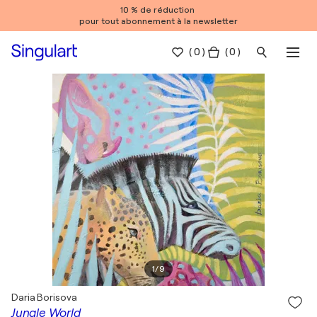
10 % de réduction
pour tout abonnement à la newsletter
(
0
)
( 0 )
1
/
9
Daria Borisova
Jungle World