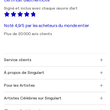
Certificat d'authenticité
Signé et inclus avec chaque œuvre d'art
Noté 4,9/5 par les acheteurs du monde entier
Plus de 20 000 avis clients
Service clients
Nous contacter
À propos de Singulart
Expédition
Politique de retour
A propos de nous
Témoignages de clients
Pour les Artistes
FAQ
Offrir une carte cadeau
Sociétés affiliées
Rejoignez notre programme commercial
Rejoindre Singulart en tant qu'artiste
Nos artistes
Mon compte
Artistes Célèbres sur Singulart
Se connecter en tant qu'Artiste
Magazine Singulart
Protection acheteur
Emplois
+33 1 76 44 06 42
Henri Matisse
Découvrez une sélection d'art original